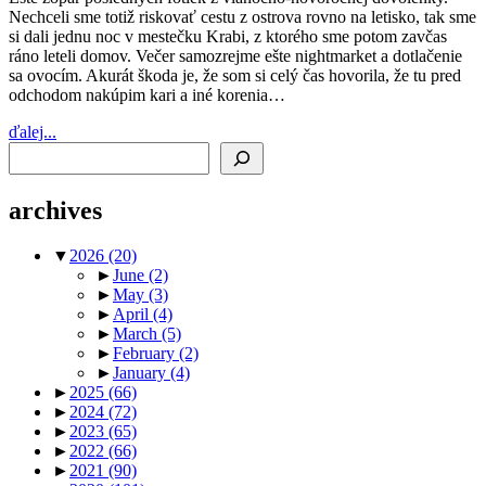
Nechceli sme totiž riskovať cestu z ostrova rovno na letisko, tak sme
si dali jednu noc v mestečku Krabi, z ktorého sme potom zavčas
ráno leteli domov. Večer samozrejme ešte nightmarket a dotlačenie
sa ovocím. Akurát škoda je, že som si celý čas hovorila, že tu pred
odchodom nakúpim kari a iné korenia…
ďalej...
Search
archives
▼
2026
(20)
►
June
(2)
►
May
(3)
►
April
(4)
►
March
(5)
►
February
(2)
►
January
(4)
►
2025
(66)
►
2024
(72)
►
2023
(65)
►
2022
(66)
►
2021
(90)