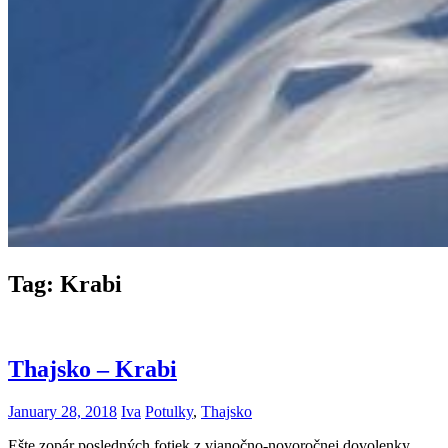
Tag:
Krabi
Thajsko – Krabi
January 28, 2018
Iva
Potulky
,
Thajsko
Ešte zopár posledných fotiek z vianočno-novoročnej dovolenky.