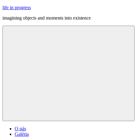
Skip
life in progress
to
imagining objects and moments into existence
content
Menu
O nás
Galéria