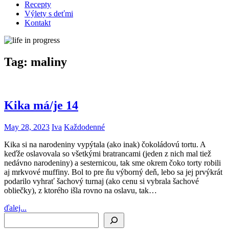
Recepty
Výlety s deťmi
Kontakt
Tag:
maliny
Kika má/je 14
May 28, 2023
Iva
Každodenné
Kika si na narodeniny vypýtala (ako inak) čokoládovú tortu. A
keďže oslavovala so všetkými bratrancami (jeden z nich mal tiež
nedávno narodeniny) a sesternicou, tak sme okrem čoko torty robili
aj mrkvové muffiny. Bol to pre ňu výborný deň, lebo sa jej prvýkrát
podarilo vyhrať šachový turnaj (ako cenu si vybrala šachové
obliečky), z ktorého išla rovno na oslavu, tak…
ďalej...
Search