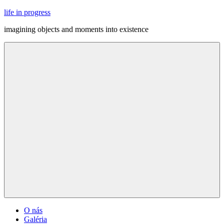
Skip
life in progress
to
imagining objects and moments into existence
content
Menu
O nás
Galéria