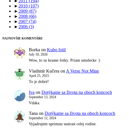
►
2011
(194)
►
2010
(107)
►
2009
(87)
►
2008
(66)
►
2007
(74)
►
2006
(3)
NAJNOVŠIE KOMENTÁRE
Borka
on
Kubo fotil
July 10, 2026
Wow, to su krasne fotky. Priam umelecke :)
Vladimír Kučera
on
A Verse Not Mine
April 25, 2025
To je dobré!
Iva
on
Dotýkanie sa života na oboch koncoch
September 13, 2024
Vdaka.
Tana
on
Dotýkanie sa života na oboch koncoch
September 12, 2024
Vyjadrujem uprimnu sustrast celej rodine.