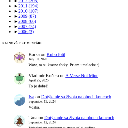
►
2012
(208)
►
2011
(194)
►
2010
(107)
►
2009
(87)
►
2008
(66)
►
2007
(74)
►
2006
(3)
NAJNOVŠIE KOMENTÁRE
Borka
on
Kubo fotil
July 10, 2026
Wow, to su krasne fotky. Priam umelecke :)
Vladimír Kučera
on
A Verse Not Mine
April 25, 2025
To je dobré!
Iva
on
Dotýkanie sa života na oboch koncoch
September 13, 2024
Vdaka.
Tana
on
Dotýkanie sa života na oboch koncoch
September 12, 2024