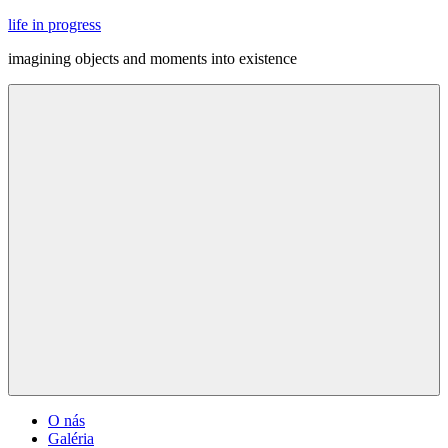
Skip
life in progress
to
imagining objects and moments into existence
content
Menu
O nás
Galéria