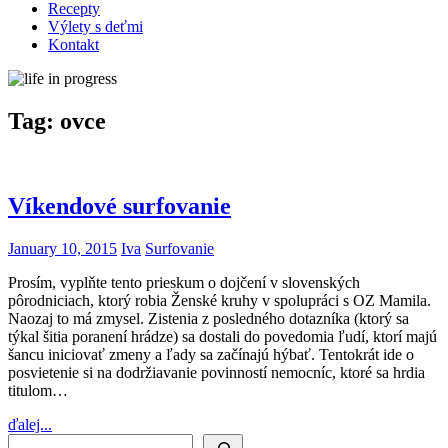
Recepty
Výlety s deťmi
Kontakt
Tag:
ovce
Víkendové surfovanie
January 10, 2015
Iva
Surfovanie
Prosím, vyplňte tento prieskum o dojčení v slovenských
pôrodniciach, ktorý robia Ženské kruhy v spolupráci s OZ Mamila.
Naozaj to má zmysel. Zistenia z posledného dotazníka (ktorý sa
týkal šitia poranení hrádze) sa dostali do povedomia ľudí, ktorí majú
šancu iniciovať zmeny a ľady sa začínajú hýbať. Tentokrát ide o
posvietenie si na dodržiavanie povinností nemocníc, ktoré sa hrdia
titulom…
ďalej...
Search