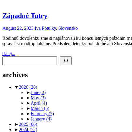
Západné Tatry
August 22, 2023
Iva
Potulky
,
Slovensko
Rodinnú dovolenku sme si naplánovali ku koncu letných prázdnin (n
spraviť si roadtrip lokálne. Predsalen, letenky boli drahé ani Slove
ďalej...
Search
archives
▼
2026
(20)
►
June
(2)
►
May
(3)
►
April
(4)
►
March
(5)
►
February
(2)
►
January
(4)
►
2025
(66)
►
2024
(72)