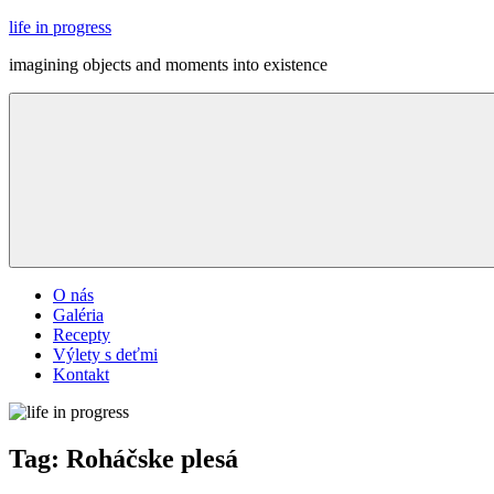
Skip
life in progress
to
imagining objects and moments into existence
content
Menu
O nás
Galéria
Recepty
Výlety s deťmi
Kontakt
Tag:
Roháčske plesá