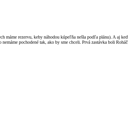
ech máme rezervu, keby náhodou kúpeľňa nešla podľa plánu). A aj keď
nsko nemáme pochodené tak, ako by sme chceli. Prvá zastávka boli Roháč