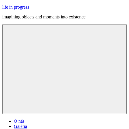
Skip
life in progress
to
imagining objects and moments into existence
content
Menu
O nás
Galéria