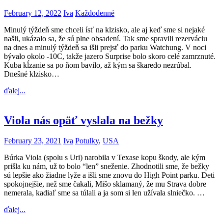
February 12, 2022
Iva
Každodenné
Minulý týždeň sme chceli ísť na klzisko, ale aj keď sme si nejaké
našli, ukázalo sa, že sú plne obsadení. Tak sme spravili rezerváciu
na dnes a minulý týždeň sa išli prejsť do parku Watchung. V noci
bývalo okolo -10C, takže jazero Surprise bolo skoro celé zamrznuté.
Kuba kĺzanie sa po ňom bavilo, až kým sa škaredo nezrúbal.
Dnešné klzisko…
ďalej...
Viola nás opäť vyslala na bežky
February 23, 2021
Iva
Potulky
,
USA
Búrka Viola (spolu s Uri) narobila v Texase kopu škody, ale kým
prišla ku nám, už to bolo “len” sneženie. Zhodnotili sme, že bežky
sú lepšie ako žiadne lyže a išli sme znovu do High Point parku. Deti
spokojnejšie, než sme čakali, Mišo sklamaný, že mu Strava dobre
nemerala, kadiaľ sme sa túlali a ja som si len užívala slniečko. …
ďalej...