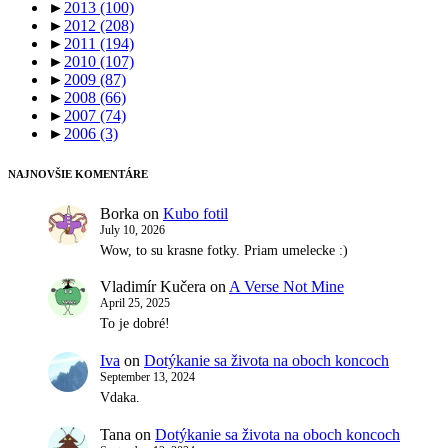
►
2013
(100)
►
2012
(208)
►
2011
(194)
►
2010
(107)
►
2009
(87)
►
2008
(66)
►
2007
(74)
►
2006
(3)
NAJNOVŠIE KOMENTÁRE
Borka
on
Kubo fotil
July 10, 2026
Wow, to su krasne fotky. Priam umelecke :)
Vladimír Kučera
on
A Verse Not Mine
April 25, 2025
To je dobré!
Iva
on
Dotýkanie sa života na oboch koncoch
September 13, 2024
Vdaka.
Tana
on
Dotýkanie sa života na oboch koncoch