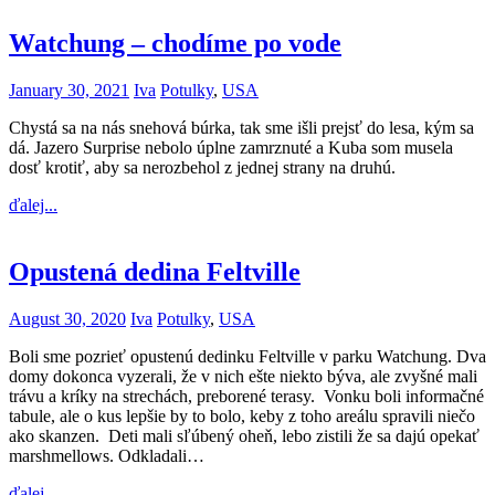
Watchung – chodíme po vode
January 30, 2021
Iva
Potulky
,
USA
Chystá sa na nás snehová búrka, tak sme išli prejsť do lesa, kým sa
dá. Jazero Surprise nebolo úplne zamrznuté a Kuba som musela
dosť krotiť, aby sa nerozbehol z jednej strany na druhú.
ďalej...
Opustená dedina Feltville
August 30, 2020
Iva
Potulky
,
USA
Boli sme pozrieť opustenú dedinku Feltville v parku Watchung. Dva
domy dokonca vyzerali, že v nich ešte niekto býva, ale zvyšné mali
trávu a kríky na strechách, preborené terasy. Vonku boli informačné
tabule, ale o kus lepšie by to bolo, keby z toho areálu spravili niečo
ako skanzen. Deti mali sľúbený oheň, lebo zistili že sa dajú opekať
marshmellows. Odkladali…
ďalej...