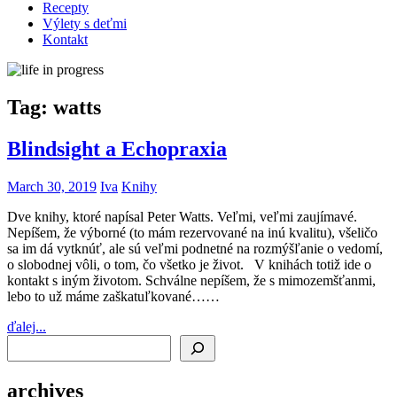
Recepty
Výlety s deťmi
Kontakt
Tag:
watts
Blindsight a Echopraxia
March 30, 2019
Iva
Knihy
Dve knihy, ktoré napísal Peter Watts. Veľmi, veľmi zaujímavé.
Nepíšem, že výborné (to mám rezervované na inú kvalitu), všeličo
sa im dá vytknúť, ale sú veľmi podnetné na rozmýšľanie o vedomí,
o slobodnej vôli, o tom, čo všetko je život. V knihách totiž ide o
kontakt s iným životom. Schválne nepíšem, že s mimozemšťanmi,
lebo to už máme zaškatuľkované……
ďalej...
Search
archives