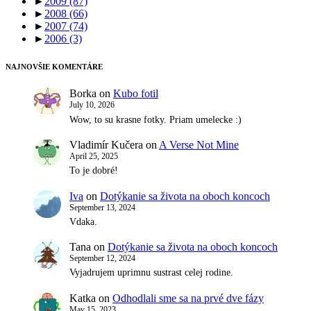
►
2009
(87)
►
2008
(66)
►
2007
(74)
►
2006
(3)
NAJNOVŠIE KOMENTÁRE
Borka
on
Kubo fotil
July 10, 2026
Wow, to su krasne fotky. Priam umelecke :)
Vladimír Kučera
on
A Verse Not Mine
April 25, 2025
To je dobré!
Iva
on
Dotýkanie sa života na oboch koncoch
September 13, 2024
Vdaka.
Tana
on
Dotýkanie sa života na oboch koncoch
September 12, 2024
Vyjadrujem uprimnu sustrast celej rodine.
Katka
on
Odhodlali sme sa na prvé dve fázy
May 15, 2023