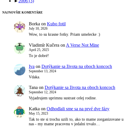
►
2006
(3)
NAJNOVŠIE KOMENTÁRE
Borka
on
Kubo fotil
July 10, 2026
Wow, to su krasne fotky. Priam umelecke :)
Vladimír Kučera
on
A Verse Not Mine
April 25, 2025
To je dobré!
Iva
on
Dotýkanie sa života na oboch koncoch
September 13, 2024
Vdaka.
Tana
on
Dotýkanie sa života na oboch koncoch
September 12, 2024
Vyjadrujem uprimnu sustrast celej rodine.
Katka
on
Odhodlali sme sa na prvé dve fázy
May 15, 2023
Tak to ste si trochu uzili to, ako to mame zorganizovane u
nas - my mame pracovnu v jedalni trvalo…