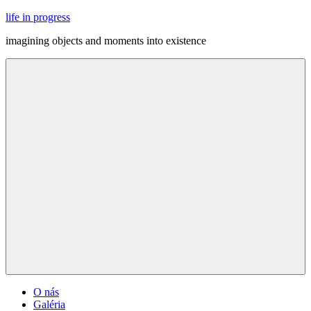
Skip
life in progress
to
imagining objects and moments into existence
content
Menu
O nás
Galéria