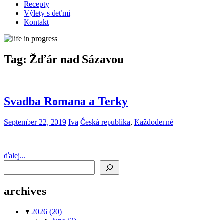
Recepty
Výlety s deťmi
Kontakt
Tag:
Žďár nad Sázavou
Svadba Romana a Terky
September 22, 2019
Iva
Česká republika
,
Každodenné
ďalej...
Search
archives
▼
2026
(20)