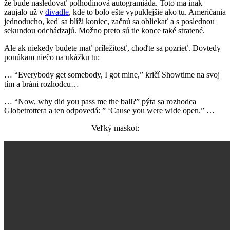
že bude nasledovať polhodinová autogramiáda. Toto ma inak
zaujalo už v
divadle
, kde to bolo ešte vypuklejšie ako tu. Američania
jednoducho, keď sa blíži koniec, začnú sa obliekať a s poslednou
sekundou odchádzajú. Možno preto sú tie konce také stratené.
Ale ak niekedy budete mať príležitosť, choďte sa pozrieť. Dovtedy
ponúkam niečo na ukážku tu:
… “Everybody get somebody, I got mine,” kričí Showtime na svoj
tím a bráni rozhodcu…
… “Now, why did you pass me the ball?” pýta sa rozhodca
Globetrottera a ten odpovedá: ” ‘Cause you were wide open.” …
Veľký maskot: