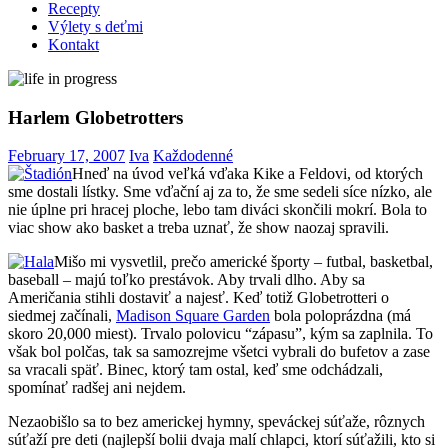
Recepty
Výlety s deťmi
Kontakt
Harlem Globetrotters
February 17, 2007
Iva
Každodenné
Hneď na úvod veľká vďaka Kike a Feldovi, od ktorých
sme dostali lístky. Sme vďační aj za to, že sme sedeli síce nízko, ale
nie úplne pri hracej ploche, lebo tam diváci skončili mokrí. Bola to
viac show ako basket a treba uznať, že show naozaj spravili.
Mišo mi vysvetlil, prečo americké športy – futbal, basketbal,
baseball – majú toľko prestávok. Aby trvali dlho. Aby sa
Američania stihli dostaviť a najesť. Keď totiž Globetrotteri o
siedmej začínali,
Madison Square Garden
bola poloprázdna (má
skoro 20,000 miest). Trvalo polovicu “zápasu”, kým sa zaplnila. To
však bol polčas, tak sa samozrejme všetci vybrali do bufetov a zase
sa vracali späť. Binec, ktorý tam ostal, keď sme odchádzali,
spomínať radšej ani nejdem.
Nezaobišlo sa to bez americkej hymny, speváckej súťaže, rôznych
súťaží pre deti (najlepší bolii dvaja malí chlapci, ktorí súťažili, kto si