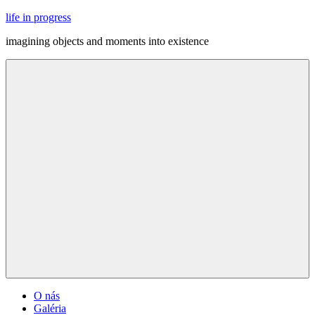
Skip
life in progress
to
imagining objects and moments into existence
content
Menu
O nás
Galéria