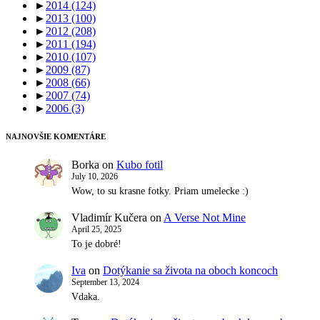
►
2014
(124)
►
2013
(100)
►
2012
(208)
►
2011
(194)
►
2010
(107)
►
2009
(87)
►
2008
(66)
►
2007
(74)
►
2006
(3)
NAJNOVŠIE KOMENTÁRE
Borka
on
Kubo fotil
July 10, 2026
Wow, to su krasne fotky. Priam umelecke :)
Vladimír Kučera
on
A Verse Not Mine
April 25, 2025
To je dobré!
Iva
on
Dotýkanie sa života na oboch koncoch
September 13, 2024
Vdaka.