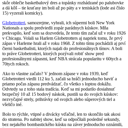
skôr oblečie basketbalový dres a topánky rozhádzané po palubovke
a dá kôš – tie kraťasy im boli až po päty a v teniskách (lode asi číslo
15) vyzerali komicky).
Globetrotteri
, samozrejme, vyhrali, ich súpermi boli New York
Nationals a spolu predviedli zopár parádnych kúskov. Mňa
prekvapilo, keď som sa dozvedela, že tento tím začal už v roku 1926
v Chicagu. Volali sa Harlem Globetrotters aj napriek tomu, že prvý
zápas v Harleme hrali až v roku 1968. Z tohto tímu pochádzli aj prví
čierni basketbalisti, ktorých najali do profesionálnych tímov. A boli
to práve Globetrotteri, ktorých pozývali robiť show pred
profesionálnymi zápasmi, keď NBA strácala popularitu v 60tych a
70tych rokoch.
Ako to vlastne začalo? V jednom zápase v roku 1939, keď
Globetrotteri viedli 112 ku 5, začali sa hráči jednoducho baviť a
priamo počas zápasu predvádzať, čo všetko s loptou dokážu.
Odvtedy sa z toho stala tradícia. Keď sa mi podarilo dosiahnuť
bezpečný 10 až 15 bodový náskok, pustili sa do svojich kúskov:
nezvyčajné strely, prihrávky od svojich alebo súperových tiel a
všeličo iné.
Bolo to rýchle, vtipné a divácky vďačné, len to skončilo tak akosi
do stratena. Po nabitej show, keď sa odpočítali posledné sekundy,
bez nejakého bombastického kúsku na záver jednoducho oznámili,