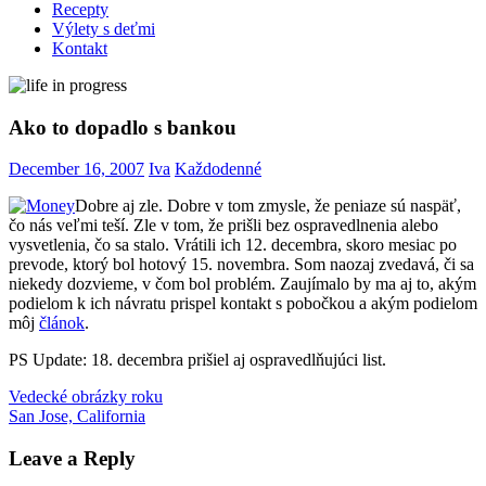
Recepty
Výlety s deťmi
Kontakt
Ako to dopadlo s bankou
December 16, 2007
Iva
Každodenné
Dobre aj zle. Dobre v tom zmysle, že peniaze sú naspäť,
čo nás veľmi teší. Zle v tom, že prišli bez ospravedlnenia alebo
vysvetlenia, čo sa stalo. Vrátili ich 12. decembra, skoro mesiac po
prevode, ktorý bol hotový 15. novembra. Som naozaj zvedavá, či sa
niekedy dozvieme, v čom bol problém. Zaujímalo by ma aj to, akým
podielom k ich návratu prispel kontakt s pobočkou a akým podielom
môj
článok
.
PS Update: 18. decembra prišiel aj ospravedlňujúci list.
Post
Previous
banka
Vedecké obrázky roku
ospravedlnenie
prevod
Post:
Next
peňazí
San Jose, California
reklamácia
navigation
Post:
Leave a Reply