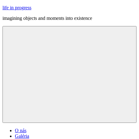
Skip
life in progress
to
imagining objects and moments into existence
content
Menu
O nás
Galéria