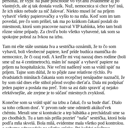
personál, že vyjsť na piate poschodie vo výťahu zvládneme aj po
vlastných, ale aj tak dostala vozík. Nuž, nemocnica si chce byť istá,
že ich nikto nebude za nič žalovať. Niekto musel ísť na príjem
vybaviť všetky papierovačky a vyšlo to na mňa. Keď som im tam
povedal, pre čo som prišiel, tak ma po krátkom čakaní poslali do
miestnosti, ktorú som pracovne nazval VIP kabínka, lebo tam brali
rôzne súrne prípady. Za chviľu bolo všetko vybavené, tak som sa
spokojne pobral za Ivkou na izbu.
Tam mi ešte stále usmiata Iva a sestrička oznámili, že to čo som
vybavil, boli všeobecné papiere, keď príde budúca mamička do
nemocnice, že či ozaj rodí. A keďže mi vraj naozaj dnes rodíme (boli
sme už na 4 centimetroch), mám ísť naspäť a vybaviť papiere na
príjem na hospitalizáciu. Nie veľmi nadšený som sa vrátil späť na
príjem. Tajne som dúfal, že to pôjde zase relatívne rýchlo. Po
dvadsiatich minútach čakania som recepčnej nenápadne naznačil, že
by som rád dnes ešte stihol pôrod svojho dieťaťa. Dala mi podpísať
jeden papier a poslala ma preč. Toto sa asi dalo spraviť aj nejako
efektívnejšie, ale zrejme je to súčasť miestnych zvyklostí.
Konečne som sa vrátil späť na izbu a čakal, čo sa bude diať. Dialo
sa toho celkom dosť. V prvom rade sme odmietli akúkoľvek
chémiu. Merali sme si kontrakcie a tep bábätka a prechádzali sme sa
po chodbách. Tu a tam nás prišla pozrieť “naša” sestrička, ktorá bola
podľa mňa skvelá. Bola milá, evidentne mala všetko pod kontrolou.