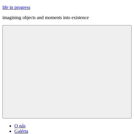
Skip
life in progress
to
imagining objects and moments into existence
content
Menu
O nás
Galéria