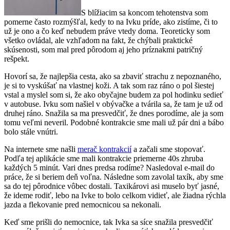
S blížiacim sa koncom tehotenstva som
pomerne často rozmýšľal, kedy to na Ivku príde, ako zistíme, či to
už je ono a čo keď nebudem práve vtedy doma. Teoreticky som
všetko ovládal, ale vzhľadom na fakt, že chýbali praktické
skúsenosti, som mal pred pôrodom aj jeho príznakmi patričný
rešpekt.
Hovorí sa, že najlepšia cesta, ako sa zbaviť strachu z nepoznaného,
je si to vyskúšať na vlastnej koži. A tak som raz ráno o pol šiestej
vstal a myslel som si, že ako obyčajne budem za pol hodinku sedieť
v autobuse. Ivku som našiel v obývačke a tvárila sa, že tam je už od
druhej ráno. Snažila sa ma presvedčiť, že dnes porodíme, ale ja som
tomu veľmi neveril. Podobné kontrakcie sme mali už pár dni a bábo
bolo stále vnútri.
Na internete sme našli
merač kontrakcií
a začali sme stopovať.
Podľa tej aplikácie sme mali kontrakcie priemerne 40s zhruba
každých 5 minút. Vari dnes predsa rodíme? Nasledoval e-mail do
práce, že si beriem deň voľna. Následne som zavolal taxík, aby sme
sa do tej pôrodnice vôbec dostali. Taxikárovi asi muselo byť jasné,
že ideme rodiť, lebo na Ivke to bolo celkom vidieť, ale žiadna rýchla
jazda a flekovanie pred nemocnicou sa nekonali.
Keď sme prišli do nemocnice, tak Ivka sa síce snažila presvedčiť