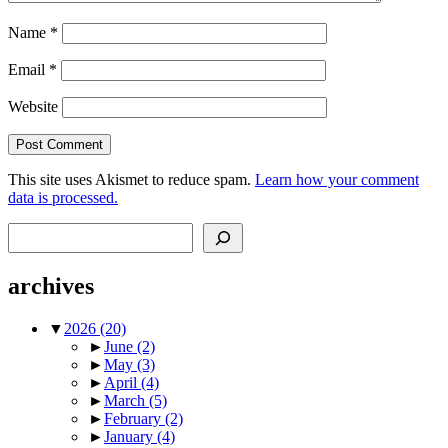
Name
*
Email
*
Website
This site uses Akismet to reduce spam.
Learn how your comment
data is processed.
Search
archives
▼
2026
(20)
►
June
(2)
►
May
(3)
►
April
(4)
►
March
(5)
►
February
(2)
►
January
(4)