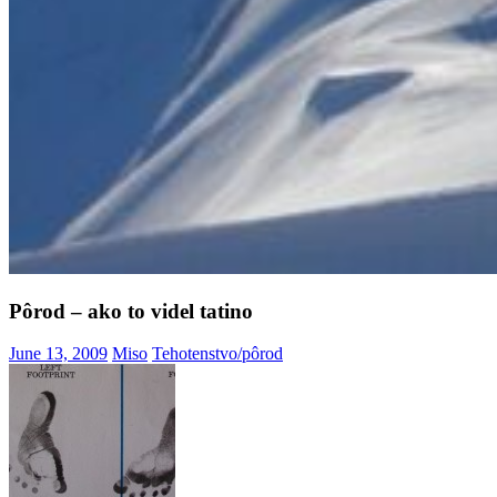
Pôrod – ako to videl tatino
June 13, 2009
Miso
Tehotenstvo/pôrod