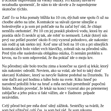
a ochotne odpovedala na všetky otázky. Pri každej návšteve
nezabudla spomenúť, že nám to ide skvele a že napredujeme
skutočne rýchlo.
Zatiľ čo sa Ivka pomaly blížila ku 10 cm, dýchali sme spolu či už na
chodbe alebo na izbe. Kontrakcie sa stávali zjavne silnejšie a
bolestivejšie a ja som pri pohľade na ňu začal byť rád, že chlapi
nemôžu otehotnieť. Pri 10 cm jej praskli plodovú vodu, ktorá by asi
praskla skôr či neskôr aj tak, ale robiť to nemuseli. Lekár (ktorý nás
prvý raz prišiel pozrieť okolo 8 cm) vyzeral pohodovo, ale nakoniec
nás rodil aj tak niekto iný. Keď sme už boli na 10 cm a pri silnejších
kontrakciách bolo vidiet vrch hlavičky, zobrali nás na pôrodnú sálu.
Pred tým ešte nasledovala obligátna otázka, či nemám problém s
krvou, na čo som odpovedal, že iba pokiaľ ide o moju krv.
Na pôrodnej sále bolo trochu zima a konečne sa zjavil aj lekár, ktorý
nás nakoniec odrodil. Neviem, ako sa volal, ale bol to taký dosť
ukecaný Kubánec, ktorý sa navyše šialene podobal na Dzurindu. Tu
sme tlačli asi pol hodinu a bábo bolo na svete. Kiku hneď po
narodení priložili Ivke na hruď a mňa nechali prestrihnúť pupočnú
šnúru. Musím povedať, že lekár na konci vyzeral ako po priemernej
zabíjačke a jeho prácu si fakt vážim, ale v žiadnom prípade
nezávidím.
Celý pôrod bol pre mňa dosť silný zážitok. Sestričky sa tvárili, že
som bol užitočný celý čas, ja som bol rád, že som nikomu