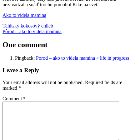
nezavadzal a snáď trochu pomohol Kike na svet.
Ako to videla mamina
Post
Previous
Kika
Tahitský kokosový chlieb
kontrakcie
partner
pôrod
Post:
Next
Pôrod – ako to videla mamina
navigation
Post:
One comment
Pingback:
Porod – ako to videla mamina « life in progress
Leave a Reply
Your email address will not be published.
Required fields are
marked
*
Comment
*