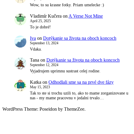
Wow, to su krasne fotky. Priam umelecke :)
Vladimír Kučera
on
A Verse Not Mine
April 25, 2025
To je dobré!
Iva
on
Dotýkanie sa života na oboch koncoch
September 13, 2024
Vdaka.
Tana
on
Dotýkanie sa života na oboch koncoch
September 12, 2024
Vyjadrujem uprimnu sustrast celej rodine.
Katka
on
Odhodlali sme sa na prvé dve fázy
May 15, 2023
Tak to ste si trochu uzili to, ako to mame zorganizovane u
nas - my mame pracovnu v jedalni trvalo…
WordPress Theme: Poseidon by ThemeZee.