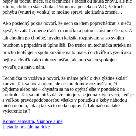
bejby sa trochu mece, tak technička s radosťou skúša znovu, ale nič
z toho, chrbtica stále zboku. Potom ma posiela na WC, že trocha
pohybu (vnútri aj vonku) to možno spraví, ale žiadna zmena…
A
ko posledný pokus hovorí, že nech sa idem poprechádzať a niečo
zjesť, že zatiaľ zoberie ďalšiu mamičku a potom skúsime ešte raz. A
tak chodím po chodbe, hryziem keksík, rozprávam sa so svojím
bruchom a pripadám si úplne šiši. Do tretice mi technička strieka na
brucho teplý gel a spolu kukáme na to malé, čo chvíľku vyzerá ako
bejby a chvíľku ako mimozemšťan, ale ono sa len spokojne
vyvaľuje a máva nám.
Technička to vzdáva a hovorí, že máme prísť o dva týždne skúsiť
znovu. Tak sa poďakujem, ale cestou domov rozmýšľam, či
pôjdeme alebo nie – chystám sa na to opýtať ešte v pondelok na
kontrole. Tak sa mi totiž zdá, že toto je zase jedna z tých vecí, keď je
s veľkou pravdepodobnosťou všetko v poriadku a keby náhodou
niečo nebolo, tak aj tak sa to nedá napraviť. Tak načo na také
vyšetrenie ísť?
Post
Previous
tehotenstvo
Koniec semestra, Vianoce a iné
ultrazvuk
vyšetrenie
Post:
Next
Lietadlo pristálo na rieke
navigation
Post: