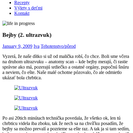
Recepty
Výlety s deťmi
Kontakt
Bejby (2. ultrazvuk)
January 9, 2009
Iva
Tehotenstvo/pôrod
Vyzerá, že naše dítko si už od malička robí, čo chce. Boli sme včera
na druhom ultrazvuku – anatomy scan – kde bejby merajú, či rastie
správne ako má, pozerajú srdiečko a ostatné orgány, pupočnú šnúru
a neviem, čo ešte. Naše malé ochotne pózovalo, čo ale odmietlo
ukázať bola chrbtica.
Po asi 20tich minútach technička povedala, že všetko ok, len tú
chrbticu videla iba zboku, tak že nech sa na chvíľku posadím, že
bejby sa možno prevalí a pozrieme sa ešte raz. A tak ja si tam sedím,