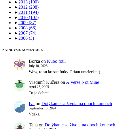
►
2013
(100)
►
2012
(208)
►
2011
(194)
►
2010
(107)
►
2009
(87)
►
2008
(66)
►
2007
(74)
►
2006
(3)
NAJNOVŠIE KOMENTÁRE
Borka
on
Kubo fotil
July 10, 2026
Wow, to su krasne fotky. Priam umelecke :)
Vladimír Kučera
on
A Verse Not Mine
April 25, 2025
To je dobré!
Iva
on
Dotýkanie sa života na oboch koncoch
September 13, 2024
Vdaka.
Tana
on
Dotýkanie sa života na oboch koncoch