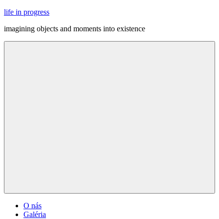
Skip
life in progress
to
imagining objects and moments into existence
content
Menu
O nás
Galéria