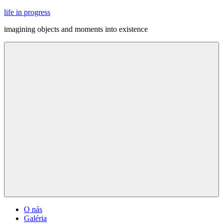
Skip
life in progress
to
imagining objects and moments into existence
content
Menu
O nás
Galéria