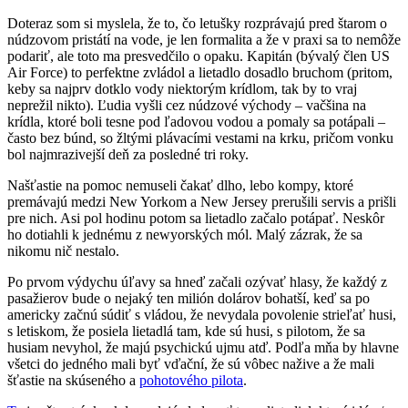
Doteraz som si myslela, že to, čo letušky rozprávajú pred štarom o
núdzovom pristátí na vode, je len formalita a že v praxi sa to nemôže
podariť, ale toto ma presvedčilo o opaku. Kapitán (bývalý člen US
Air Force) to perfektne zvládol a lietadlo dosadlo bruchom (pritom,
keby sa najprv dotklo vody niektorým krídlom, tak by to vraj
neprežil nikto). Ľudia vyšli cez núdzové východy – vačšina na
krídla, ktoré boli tesne pod ľadovou vodou a pomaly sa potápali –
často bez búnd, so žltými plávacími vestami na krku, pričom vonku
bol najmrazivejší deň za posledné tri roky.
Našťastie na pomoc nemuseli čakať dlho, lebo kompy, ktoré
premávajú medzi New Yorkom a New Jersey prerušili servis a prišli
pre nich. Asi pol hodinu potom sa lietadlo začalo potápať. Neskôr
ho dotiahli k jednému z newyorských mól. Malý zázrak, že sa
nikomu nič nestalo.
Po prvom výdychu úľavy sa hneď začali ozývať hlasy, že každý z
pasažierov bude o nejaký ten milión dolárov bohatší, keď sa po
americky začnú súdiť s vládou, že nevydala povolenie strieľať husi,
s letiskom, že posiela lietadlá tam, kde sú husi, s pilotom, že sa
husiam nevyhol, že majú psychickú ujmu atď. Podľa mňa by hlavne
všetci do jedného mali byť vďační, že sú vôbec nažive a že mali
šťastie na skúseného a
pohotového pilota
.