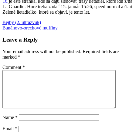
Tu
je ešte stránka, kde sa dajú sledovať trasy lietadiel, ktoré idú z/na
La Guardiu. Hore treba zadať 15. január 15:26, speed normal a štart.
Zelené lietadielko, ktoré sa objaví, je tento let.
Post
Previous
Hudson
Bejby (2. ultrazvuk)
Post:
Next
River
Banánovo-orechové muffiny
lietadlo
New
navigation
Post:
York
New
York
Leave a Reply
City
Your email address will not be published.
Required fields are
marked
*
Comment
*
Name
*
Email
*