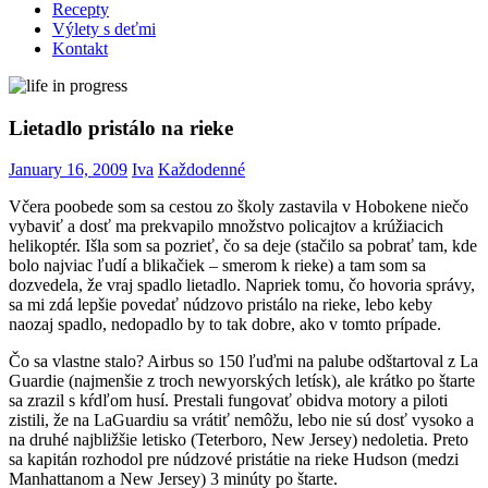
Recepty
Výlety s deťmi
Kontakt
Lietadlo pristálo na rieke
January 16, 2009
Iva
Každodenné
Včera poobede som sa cestou zo školy zastavila v Hobokene niečo
vybaviť a dosť ma prekvapilo množstvo policajtov a krúžiacich
helikoptér. Išla som sa pozrieť, čo sa deje (stačilo sa pobrať tam, kde
bolo najviac ľudí a blikačiek – smerom k rieke) a tam som sa
dozvedela, že vraj spadlo lietadlo. Napriek tomu, čo hovoria správy,
sa mi zdá lepšie povedať núdzovo pristálo na rieke, lebo keby
naozaj spadlo, nedopadlo by to tak dobre, ako v tomto prípade.
Čo sa vlastne stalo? Airbus so 150 ľuďmi na palube odštartoval z La
Guardie (najmenšie z troch newyorských letísk), ale krátko po štarte
sa zrazil s kŕdľom husí. Prestali fungovať obidva motory a piloti
zistili, že na LaGuardiu sa vrátiť nemôžu, lebo nie sú dosť vysoko a
na druhé najbližšie letisko (Teterboro, New Jersey) nedoletia. Preto
sa kapitán rozhodol pre núdzové pristátie na rieke Hudson (medzi
Manhattanom a New Jersey) 3 minúty po štarte.