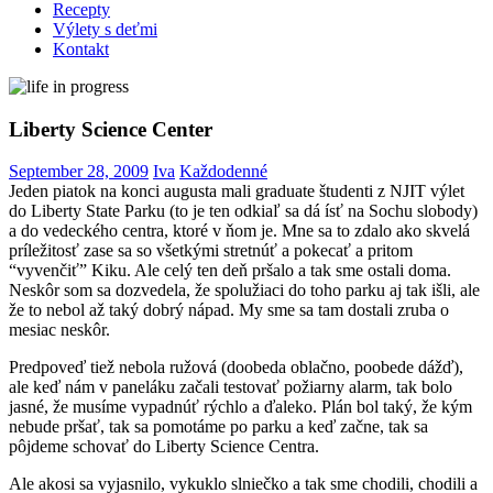
Recepty
Výlety s deťmi
Kontakt
Liberty Science Center
September 28, 2009
Iva
Každodenné
Jeden piatok na konci augusta mali graduate študenti z NJIT výlet
do Liberty State Parku (to je ten odkiaľ sa dá ísť na Sochu slobody)
a do vedeckého centra, ktoré v ňom je. Mne sa to zdalo ako skvelá
príležitosť zase sa so všetkými stretnúť a pokecať a pritom
“vyvenčiť” Kiku. Ale celý ten deň pršalo a tak sme ostali doma.
Neskôr som sa dozvedela, že spolužiaci do toho parku aj tak išli, ale
že to nebol až taký dobrý nápad. My sme sa tam dostali zruba o
mesiac neskôr.
Predpoveď tiež nebola ružová (doobeda oblačno, poobede dážď),
ale keď nám v paneláku začali testovať požiarny alarm, tak bolo
jasné, že musíme vypadnúť rýchlo a ďaleko. Plán bol taký, že kým
nebude pršať, tak sa pomotáme po parku a keď začne, tak sa
pôjdeme schovať do Liberty Science Centra.
Ale akosi sa vyjasnilo, vykuklo slniečko a tak sme chodili, chodili a