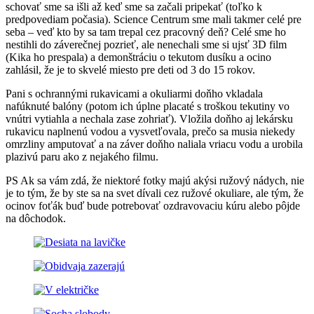
schovať sme sa išli až keď sme sa začali pripekať (toľko k
predpovediam počasia). Science Centrum sme mali takmer celé pre
seba – veď kto by sa tam trepal cez pracovný deň? Celé sme ho
nestihli do záverečnej pozrieť, ale nenechali sme si ujsť 3D film
(Kika ho prespala) a demonštráciu o tekutom dusíku a ocino
zahlásil, že je to skvelé miesto pre deti od 3 do 15 rokov.
Pani s ochrannými rukavicami a okuliarmi doňho vkladala
nafúknuté balóny (potom ich úplne placaté s troškou tekutiny vo
vnútri vytiahla a nechala zase zohriať). Vložila doňho aj lekársku
rukavicu naplnenú vodou a vysvetľovala, prečo sa musia niekedy
omrzliny amputovať a na záver doňho naliala vriacu vodu a urobila
plazivú paru ako z nejakého filmu.
PS Ak sa vám zdá, že niektoré fotky majú akýsi ružový nádych, nie
je to tým, že by ste sa na svet dívali cez ružové okuliare, ale tým, že
ocinov foťák buď bude potrebovať ozdravovaciu kúru alebo pôjde
na dôchodok.