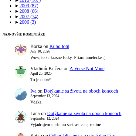
►
2010
(107)
►
2009
(87)
►
2008
(66)
►
2007
(74)
►
2006
(3)
NAJNOVŠIE KOMENTÁRE
Borka
on
Kubo fotil
July 10, 2026
Wow, to su krasne fotky. Priam umelecke :)
Vladimír Kučera
on
A Verse Not Mine
April 25, 2025
To je dobré!
Iva
on
Dotýkanie sa života na oboch koncoch
September 13, 2024
Vdaka.
Tana
on
Dotýkanie sa života na oboch koncoch
September 12, 2024
Vyjadrujem uprimnu sustrast celej rodine.
Katka
on
Odhodlali sme sa na prvé dve fázy