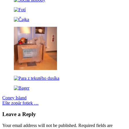
Post
Previous
Liberty
Coney Island
Post:
Next
Science
Ešte zopár fotiek …
navigation
Post:
Center
New
Jersey
Leave a Reply
Your email address will not be published.
Required fields are