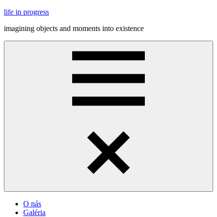
Skip
life in progress
to
imagining objects and moments into existence
content
Menu
O nás
Galéria