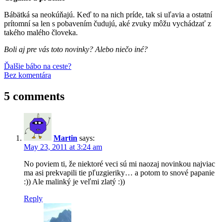
Bábätká sa neokúňajú. Keď to na nich príde, tak si uľavia a ostatní
prítomní sa len s pobavením čudujú, aké zvuky môžu vychádzať z
takého malého človeka.
Boli aj pre vás toto novinky? Alebo niečo iné?
Post
Previous
bábätká
Ďalšie bábo na ceste?
Post:
Next
Bez komentára
navigation
Post:
5 comments
Martin
says:
May 23, 2011 at 3:24 am
No poviem ti, že niektoré veci sú mi naozaj novinkou najviac
ma asi prekvapili tie pľuzgieriky… a potom to snové papanie
:)) Ale malinký je veľmi zlatý :))
Reply