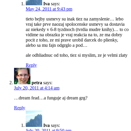
Iva
says:
May 24, 2011 at 9:43 pm
tieto bejby usmevy su inak tiez na zamyslenie… lebo
vraj take prve naozaj spolocenske usmevy sa dostavia
az niekedy v 6-8 tyzdnoch (tvrdia mudre knihy)… to co
vidime na obrazku je vraj reakcia na to, ze ma dobry
pocit z toho, ze mi prave urobil darcek do plienky,
alebo sa mu fajn odgrglo a pod…
ale odhliadnuc od toho, tiez si myslim, ze je velmi zlaty
Reply
petra
says:
July 20, 2011 at 4:14 am
…dream fead…a funguje aj dream grg?
Reply
Iva
says:
July 20, 2011 at 9:50 pm