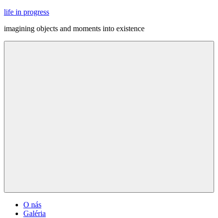
Skip
life in progress
to
imagining objects and moments into existence
content
Menu
O nás
Galéria