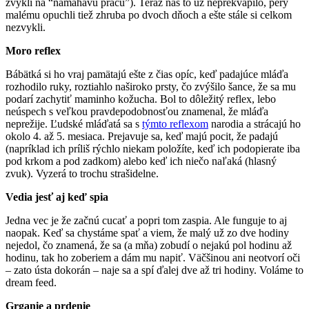
zvykli na “namáhavú prácu”). Teraz nás to už neprekvapilo, pery
malému opuchli tiež zhruba po dvoch dňoch a ešte stále si celkom
nezvykli.
Moro reflex
Bábätká si ho vraj pamätajú ešte z čias opíc, keď padajúce mláďa
rozhodilo ruky, roztiahlo naširoko prsty, čo zvýšilo šance, že sa mu
podarí zachytiť maminho kožucha. Bol to dôležitý reflex, lebo
neúspech s veľkou pravdepodobnosťou znamenal, že mláďa
neprežije. Ľudské mláďatá sa s
týmto reflexom
narodia a strácajú ho
okolo 4. až 5. mesiaca. Prejavuje sa, keď majú pocit, že padajú
(napríklad ich príliš rýchlo niekam položíte, keď ich podopierate iba
pod krkom a pod zadkom) alebo keď ich niečo naľaká (hlasný
zvuk). Vyzerá to trochu strašidelne.
Vedia jesť aj keď spia
Jedna vec je že začnú cucať a popri tom zaspia. Ale funguje to aj
naopak. Keď sa chystáme spať a viem, že malý už zo dve hodiny
nejedol, čo znamená, že sa (a mňa) zobudí o nejakú pol hodinu až
hodinu, tak ho zoberiem a dám mu napiť. Väčšinou ani neotvorí oči
– zato ústa dokorán – naje sa a spí ďalej dve až tri hodiny. Voláme to
dream feed.
Grganie a prdenie