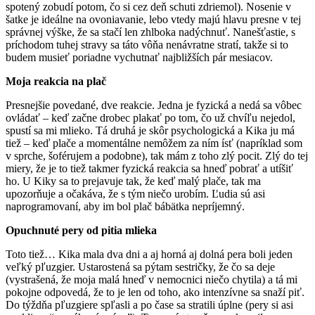
spotený zobudí potom, čo si cez deň schuti zdriemol). Nosenie v
šatke je ideálne na ovoniavanie, lebo vtedy majú hlavu presne v tej
správnej výške, že sa stačí len zhlboka nadýchnuť. Nanešťastie, s
príchodom tuhej stravy sa táto vôňa nenávratne stratí, takže si to
budem musieť poriadne vychutnať najbližších pár mesiacov.
Moja reakcia na plač
Presnejšie povedané, dve reakcie. Jedna je fyzická a nedá sa vôbec
ovládať – keď začne drobec plakať po tom, čo už chvíľu nejedol,
spustí sa mi mlieko. Tá druhá je skôr psychologická a Kika ju má
tiež – keď plače a momentálne nemôžem za ním ísť (napríklad som
v sprche, šoférujem a podobne), tak mám z toho zlý pocit. Zlý do tej
miery, že je to tiež takmer fyzická reakcia sa hneď pobrať a utíšiť
ho. U Kiky sa to prejavuje tak, že keď malý plače, tak ma
upozorňuje a očakáva, že s tým niečo urobím. Ľudia sú asi
naprogramovaní, aby im bol plač bábätka nepríjemný.
Opuchnuté pery od pitia mlieka
Toto tiež… Kika mala dva dni a aj horná aj dolná pera boli jeden
veľký pľuzgier. Ustarostená sa pýtam sestričky, že čo sa deje
(vystrašená, že moja malá hneď v nemocnici niečo chytila) a tá mi
pokojne odpovedá, že to je len od toho, ako intenzívne sa snaží piť.
Do týždňa pľuzgiere spľasli a po čase sa stratili úplne (pery si asi