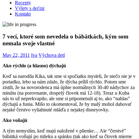
Recepty
Výlety s deťmi
Kontakt
7 vecí, ktoré som nevedela o bábätkách, kým som
nemala svoje vlastné
May 22, 2011
Iva
Výchova detí
Ako rýchlo (a hlasno) dýchajú
Keď sa narodila Kika, tak sme si spočiatku mysleli, že niečo nie je v
poriadku, lebo sa nám zdalo, že dýcha príliš rýchlo. Potom sme
zistili, že na novorodenca má úplne normálnych 30-40 nádychov za
minútu (na porovnanie, dospelý človek má 12-18). Teraz u Kuba
nás to už neprekvapilo, ale sme si pripomenuli aj to, ako “nahlas”
dýchajú a funia. Mišo to okomentoval, že by malý mohol dabovať
nejaké čerstvo vyliahnuté mláďa z nejakej disneyovky.
Ako voňajú
A tým nemyslím, keď majú naložené v plienke… Ale “čerstvé”
bábätká voňajú po mlieku a spánku (tak ako keď sa človek mierne