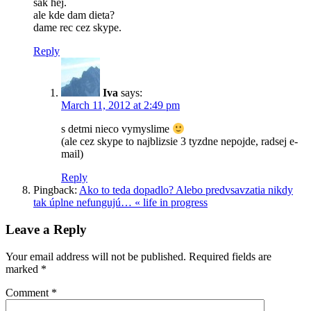
sak hej.
ale kde dam dieta?
dame rec cez skype.
Reply
Iva
says:
March 11, 2012 at 2:49 pm
s detmi nieco vymyslime
(ale cez skype to najblizsie 3 tyzdne nepojde, radsej e-
mail)
Reply
Pingback:
Ako to teda dopadlo? Alebo predvsavzatia nikdy
tak úplne nefungujú… « life in progress
Leave a Reply
Your email address will not be published.
Required fields are
marked
*
Comment
*