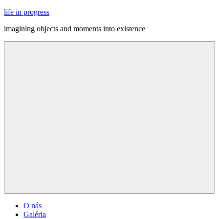
Skip
life in progress
to
imagining objects and moments into existence
content
Menu
O nás
Galéria