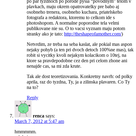
po par tyzdnoch po porode pysia “povodnym” telom v
plavkach, maju okrem opatrovatelky pre babo aj
osobneho trenera, osobneho kuchara, priatelskeho
fotografa a redaktora, ktoremu to celkom ide s
photoshopom. A normalne poporodne tela velmi
publikovane nie su. O to vacsi vyznam maju potom
stranky ako je tato:
http://theshapeofamother.com/
)
Netvrdim, ze treba na seba kaslat, ale pokial mas aspon
nejaky pohyb (a ten pri dvoch detoch 100%ne mas), tak
robit si vycitky kvoli nejakym kolacikom o 10tej, na
ktore sa pravdepodobne cez den pri celom zhone ani
nenajde cas, sa mi zda krute.
Tak ale dost teoretizovania. Konkretny navrh: od polky
aprila, raz do tyzdna, Ty, ja a zilinska plavaren. Co Ty
na to?
Reply
renca
says:
March 7, 2012 at 5:47 am
hmmmmm.