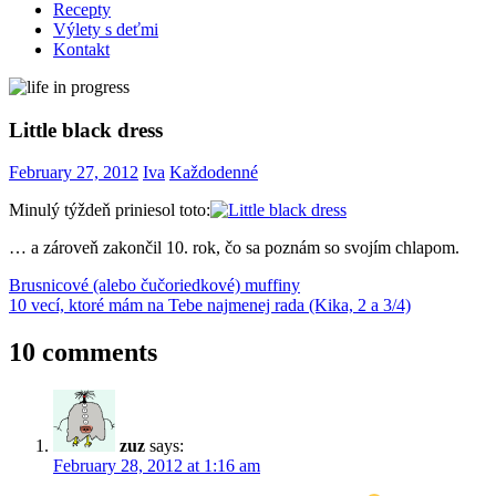
Recepty
Výlety s deťmi
Kontakt
Little black dress
February 27, 2012
Iva
Každodenné
Minulý týždeň priniesol toto:
… a zároveň zakončil 10. rok, čo sa poznám so svojím chlapom.
Post
Previous
little
Brusnicové (alebo čučoriedkové) muffiny
Post:
Next
black
10 vecí, ktoré mám na Tebe najmenej rada (Kika, 2 a 3/4)
navigation
Post:
dress
10 comments
zuz
says:
February 28, 2012 at 1:16 am