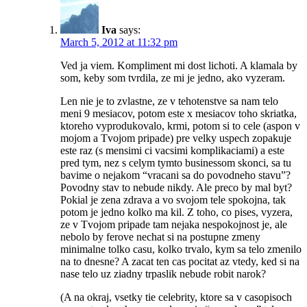
Iva
says:
March 5, 2012 at 11:32 pm
Ved ja viem. Kompliment mi dost lichoti. A klamala by
som, keby som tvrdila, ze mi je jedno, ako vyzeram.
Len nie je to zvlastne, ze v tehotenstve sa nam telo
meni 9 mesiacov, potom este x mesiacov toho skriatka,
ktoreho vyprodukovalo, krmi, potom si to cele (aspon v
mojom a Tvojom pripade) pre velky uspech zopakuje
este raz (s mensimi ci vacsimi komplikaciami) a este
pred tym, nez s celym tymto businessom skonci, sa tu
bavime o nejakom “vracani sa do povodneho stavu”?
Povodny stav to nebude nikdy. Ale preco by mal byt?
Pokial je zena zdrava a vo svojom tele spokojna, tak
potom je jedno kolko ma kil. Z toho, co pises, vyzera,
ze v Tvojom pripade tam nejaka nespokojnost je, ale
nebolo by ferove nechat si na postupne zmeny
minimalne tolko casu, kolko trvalo, kym sa telo zmenilo
na to dnesne? A zacat ten cas pocitat az vtedy, ked si na
nase telo uz ziadny trpaslik nebude robit narok?
(A na okraj, vsetky tie celebrity, ktore sa v casopisoch