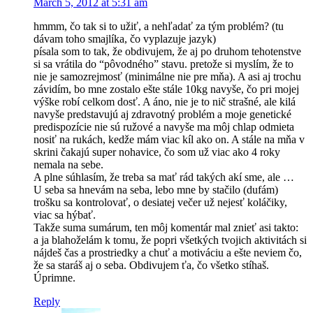
March 5, 2012 at 5:31 am
hmmm, čo tak si to užiť, a nehľadať za tým problém? (tu
dávam toho smajlíka, čo vyplazuje jazyk)
písala som to tak, že obdivujem, že aj po druhom tehotenstve
si sa vrátila do “pôvodného” stavu. pretože si myslím, že to
nie je samozrejmosť (minimálne nie pre mňa). A asi aj trochu
závidím, bo mne zostalo ešte stále 10kg navyše, čo pri mojej
výške robí celkom dosť. A áno, nie je to nič strašné, ale kilá
navyše predstavujú aj zdravotný problém a moje genetické
predispozície nie sú ružové a navyše ma môj chlap odmieta
nosiť na rukách, kedže mám viac kíl ako on. A stále na mňa v
skrini čakajú super nohavice, čo som už viac ako 4 roky
nemala na sebe.
A plne súhlasím, že treba sa mať rád takých akí sme, ale …
U seba sa hnevám na seba, lebo mne by stačilo (dufám)
trošku sa kontrolovať, o desiatej večer už nejesť koláčiky,
viac sa hýbať.
Takže suma sumárum, ten môj komentár mal znieť asi takto:
a ja blahoželám k tomu, že popri všetkých tvojich aktivitách si
nájdeš čas a prostriedky a chuť a motiváciu a ešte neviem čo,
že sa staráš aj o seba. Obdivujem ťa, čo všetko stíhaš.
Úprimne.
Reply