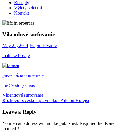
Recepty
Výlety s deťmi
Kontakt
Víkendové surfovanie
May 25, 2014
Iva
Surfovanie
malinké bosaje
prezentácia o internete
the 59-story crisis
Post
Previous
bonsai
Víkendové surfovanie
internet
New
Post:
Next
York
Rozhovor s českou právničkou Adelou Horejší
navigation
Post:
Leave a Reply
Your email address will not be published.
Required fields are
marked
*