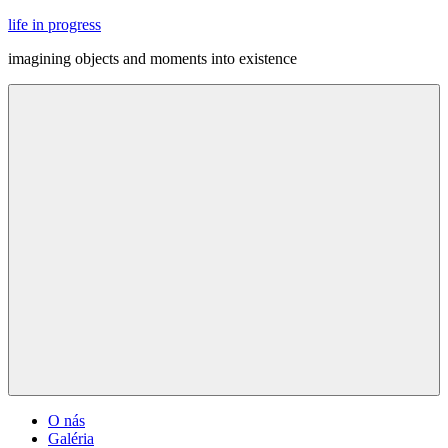
Skip
life in progress
to
imagining objects and moments into existence
content
Menu
O nás
Galéria