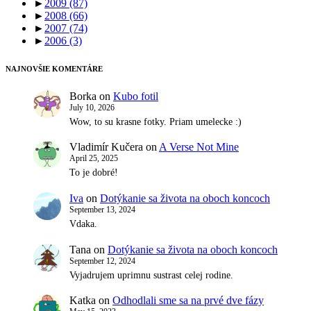
►
2009
(87)
►
2008
(66)
►
2007
(74)
►
2006
(3)
NAJNOVŠIE KOMENTÁRE
Borka
on
Kubo fotil
July 10, 2026
Wow, to su krasne fotky. Priam umelecke :)
Vladimír Kučera
on
A Verse Not Mine
April 25, 2025
To je dobré!
Iva
on
Dotýkanie sa života na oboch koncoch
September 13, 2024
Vdaka.
Tana
on
Dotýkanie sa života na oboch koncoch
September 12, 2024
Vyjadrujem uprimnu sustrast celej rodine.
Katka
on
Odhodlali sme sa na prvé dve fázy