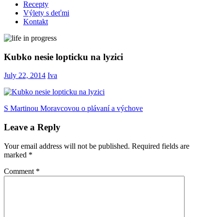
Recepty
Výlety s deťmi
Kontakt
Kubko nesie lopticku na lyzici
July 22, 2014
Iva
Post
Previous
S Martinou Moravcovou o plávaní a výchove
Post:
navigation
Leave a Reply
Your email address will not be published.
Required fields are
marked
*
Comment
*