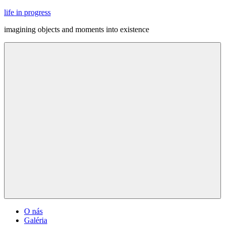
Skip
life in progress
to
imagining objects and moments into existence
content
Menu
O nás
Galéria