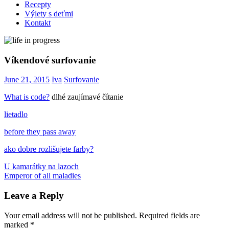
Recepty
Výlety s deťmi
Kontakt
Víkendové surfovanie
June 21, 2015
Iva
Surfovanie
What is code?
dlhé zaujímavé čítanie
lietadlo
before they pass away
ako dobre rozlišujete farby?
Post
Previous
fyzika
U kamarátky na lazoch
programovanie
Post:
Next
Emperor of all maladies
navigation
Post:
Leave a Reply
Your email address will not be published.
Required fields are
marked
*