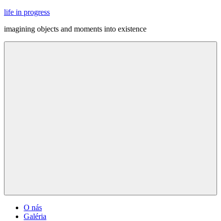
Skip
life in progress
to
imagining objects and moments into existence
content
Menu
O nás
Galéria