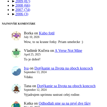
►
2009
(87)
►
2008
(66)
►
2007
(74)
►
2006
(3)
NAJNOVŠIE KOMENTÁRE
Borka
on
Kubo fotil
July 10, 2026
Wow, to su krasne fotky. Priam umelecke :)
Vladimír Kučera
on
A Verse Not Mine
April 25, 2025
To je dobré!
Iva
on
Dotýkanie sa života na oboch koncoch
September 13, 2024
Vdaka.
Tana
on
Dotýkanie sa života na oboch koncoch
September 12, 2024
Vyjadrujem uprimnu sustrast celej rodine.
Katka
on
Odhodlali sme sa na prvé dve fázy