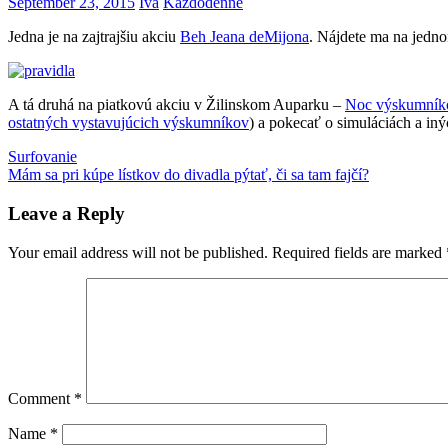
September 23, 2015
Iva
Každodenné
Jedna je na zajtrajšiu akciu
Beh Jeana deMijona
. Nájdete ma na jedno
A tá druhá na piatkovú akciu v Žilinskom Auparku –
Noc výskumník
ostatných vystavujúcich výskumníkov
) a pokecať o simuláciách a iný
Post
Previous
Jean
Surfovanie
Post:
Next
deMijon
Mám sa pri kúpe lístkov do divadla pýtať, či sa tam fajčí?
noc
navigation
Post:
výskumníkov
veda
Leave a Reply
Your email address will not be published.
Required fields are marked
Comment
*
Name
*