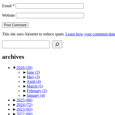
Email
*
Website
This site uses Akismet to reduce spam.
Learn how your comment data 
Search
archives
▼
2026
(20)
►
June
(2)
►
May
(3)
►
April
(4)
►
March
(5)
►
February
(2)
►
January
(4)
►
2025
(66)
►
2024
(72)
►
2023
(65)
►
2022
(66)