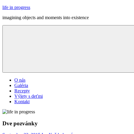
Skip
life in progress
to
imagining objects and moments into existence
content
Menu
O nás
Galéria
Recepty
Výlety s deťmi
Kontakt
Dve pozvánky