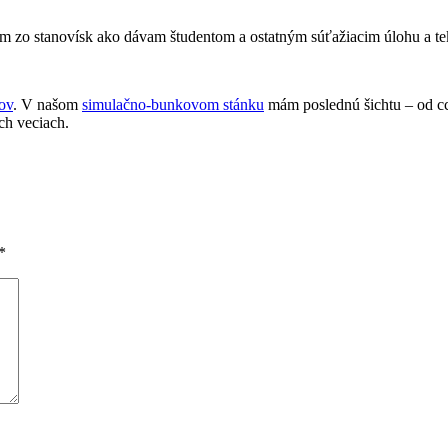
m zo stanovísk ako dávam študentom a ostatným súťažiacim úlohu a tek
ov
. V našom
simulačno-bunkovom stánku
mám poslednú šichtu – od cca
ch veciach.
*