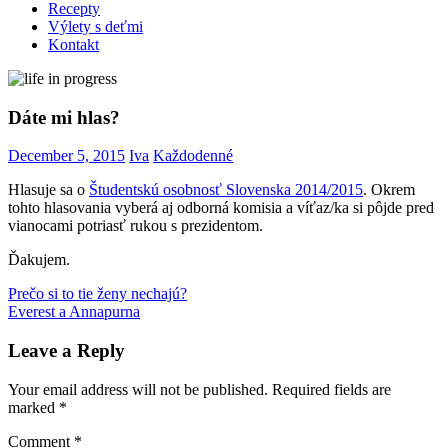
Recepty
Výlety s deťmi
Kontakt
Dáte mi hlas?
December 5, 2015
Iva
Každodenné
Hlasuje sa o
Študentskú osobnosť Slovenska 2014/2015
. Okrem
tohto hlasovania vyberá aj odborná komisia a víťaz/ka si pôjde pred
vianocami potriasť rukou s prezidentom.
Ďakujem.
Post
Previous
Prečo si to tie ženy nechajú?
Post:
Next
Everest a Annapurna
navigation
Post:
Leave a Reply
Your email address will not be published.
Required fields are
marked
*
Comment
*