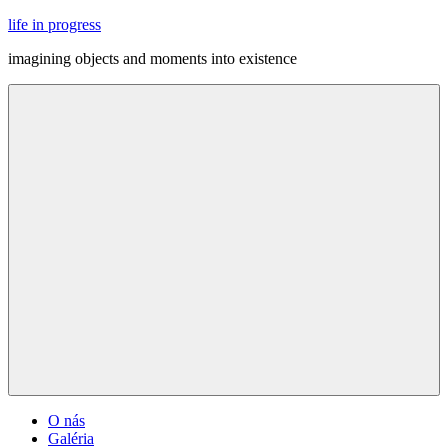
Skip
life in progress
to
imagining objects and moments into existence
content
Menu
O nás
Galéria