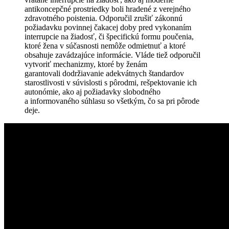
antikoncepčné prostriedky boli hradené z verejného
zdravotného poistenia. Odporučil zrušiť zákonnú
požiadavku povinnej čakacej doby pred vykonaním
interrupcie na žiadosť, či špecifickú formu poučenia,
ktoré žena v súčasnosti nemôže odmietnuť a ktoré
obsahuje zavádzajúce informácie. Vláde tiež odporučil
vytvoriť mechanizmy, ktoré by ženám
garantovali dodržiavanie adekvátnych štandardov
starostlivosti v súvislosti s pôrodmi, rešpektovanie ich
autonómie, ako aj požiadavky slobodného
a informovaného súhlasu so všetkým, čo sa pri pôrode
deje.