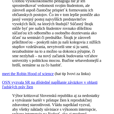
Úlohou vysokoškolského pedagóga nie je len
sprostredkovať vedomosti svojim študentom, ale
zároveň aspoň čiastočne prispieť k formovaniu ich
občianskych postojov. Čo im v tom lepšie pomôže ako
jasný verejný postoj najvyšších predstaviteľov
vysokých škôl, na ktorých študujú? Súčasný štrajk
môže byť pre našich študentov rovnako dôležitou
súčasťou ich odborného a osobného dozrievania ako
účasť na seminári či prednáške. Štrajk je zároveň
príležitosťou – poskytli nám ju naši kolegovia z nižších
stupňov vzdelávania, nevytvorili sme si ju sami,
nezabudnime na to a možno sa dokonca pýtajme, či
sme nezlyhali – na nový začiatok budovania vzťahov
univerzity s politickou mocou. Buďme sebavedomejší a
hrdší, nemáme sa za čo hanbiť.
meet the Robin Hood of science
(hat tip Ivovi za linku)
OSN vyzvala SR na dôsledné napĺňanie záväzkov v oblasti
ľudských práv žien
Výbor kritizoval Slovenskú republiku aj za nedostatky
a vytváranie bariér v prístupe žien k reprodukčnej
zdravotnej starostlivosti. Vládu napríklad vyzval,
aby všetky náklady súvisiace s výkonom interrupcie,
vrátane interrupcie na žiadosť, ako aj moderné