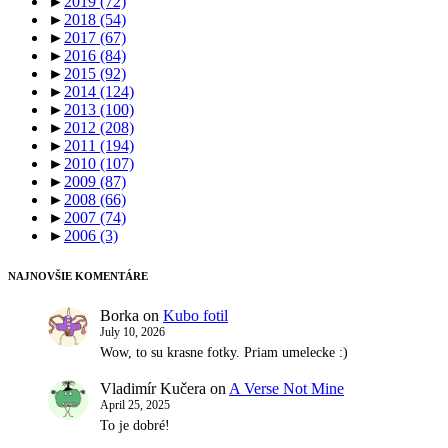
►
2019
(72)
►
2018
(54)
►
2017
(67)
►
2016
(84)
►
2015
(92)
►
2014
(124)
►
2013
(100)
►
2012
(208)
►
2011
(194)
►
2010
(107)
►
2009
(87)
►
2008
(66)
►
2007
(74)
►
2006
(3)
NAJNOVŠIE KOMENTÁRE
Borka
on
Kubo fotil
July 10, 2026
Wow, to su krasne fotky. Priam umelecke :)
Vladimír Kučera
on
A Verse Not Mine
April 25, 2025
To je dobré!