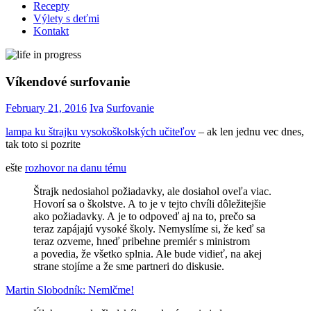
Recepty
Výlety s deťmi
Kontakt
Víkendové surfovanie
February 21, 2016
Iva
Surfovanie
lampa ku štrajku vysokoškolských učiteľov
– ak len jednu vec dnes,
tak toto si pozrite
ešte
rozhovor na danu tému
Štrajk nedosiahol požiadavky, ale dosiahol oveľa viac.
Hovorí sa o školstve. A to je v tejto chvíli dôležitejšie
ako požiadavky. A je to odpoveď aj na to, prečo sa
teraz zapájajú vysoké školy. Nemyslíme si, že keď sa
teraz ozveme, hneď pribehne premiér s ministrom
a povedia, že všetko splnia. Ale bude vidieť, na akej
strane stojíme a že sme partneri do diskusie.
Martin Slobodník: Nemlčme!