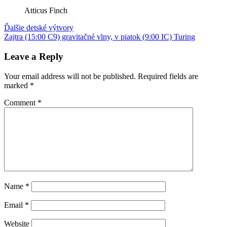
Atticus Finch
Post
Previous
CEDAW
Ďalšie detské výtvory
Harper
Post:
Next
Lee
Zajtra (15:00 C9) gravitačné vlny, v piatok (9:00 IC) Turing
platené
navigation
Post:
odborné
články
štrajk
Leave a Reply
učiteľov
Your email address will not be published.
Required fields are
marked
*
Comment
*
Name
*
Email
*
Website