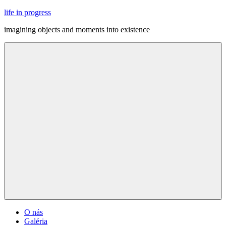
Skip
life in progress
to
imagining objects and moments into existence
content
Menu
O nás
Galéria