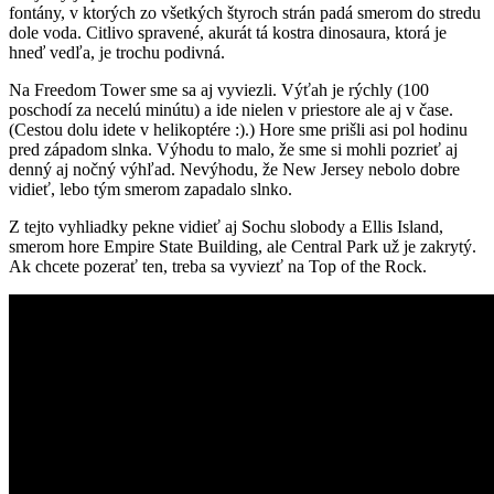
fontány, v ktorých zo všetkých štyroch strán padá smerom do stredu
dole voda. Citlivo spravené, akurát tá kostra dinosaura, ktorá je
hneď vedľa, je trochu podivná.
Na Freedom Tower sme sa aj vyviezli. Výťah je rýchly (100
poschodí za necelú minútu) a ide nielen v priestore ale aj v čase.
(Cestou dolu idete v helikoptére :).) Hore sme prišli asi pol hodinu
pred západom slnka. Výhodu to malo, že sme si mohli pozrieť aj
denný aj nočný výhľad. Nevýhodu, že New Jersey nebolo dobre
vidieť, lebo tým smerom zapadalo slnko.
Z tejto vyhliadky pekne vidieť aj Sochu slobody a Ellis Island,
smerom hore Empire State Building, ale Central Park už je zakrytý.
Ak chcete pozerať ten, treba sa vyviezť na Top of the Rock.