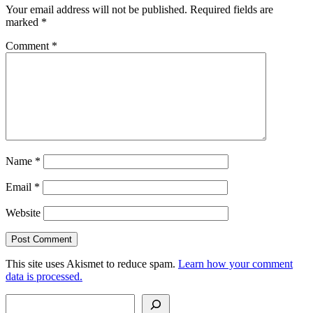
Center
Your email address will not be published.
Required fields are
marked
*
Comment
*
Name
*
Email
*
Website
This site uses Akismet to reduce spam.
Learn how your comment
data is processed.
Search