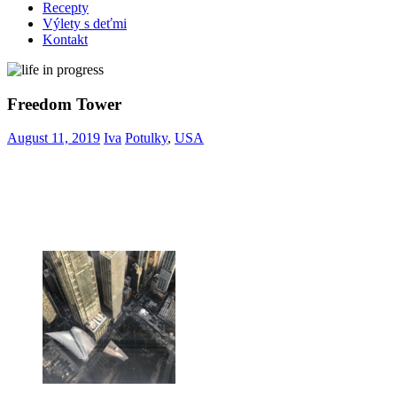
Recepty
Výlety s deťmi
Kontakt
Freedom Tower
August 11, 2019
Iva
Potulky
,
USA