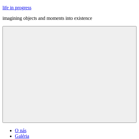
Skip
life in progress
to
imagining objects and moments into existence
content
Menu
O nás
Galéria