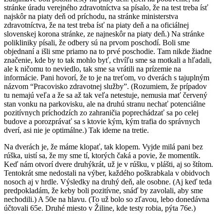
stránke úradu verejného zdravotníctva sa písalo, že na test treba ísť
najskôr na piaty deň od príchodu, na stránke ministerstva
zdravotníctva, že na test treba ísť na piaty deň a na oficiálnej
slovenskej korona stránke, ze najneskôr na piaty deň.) Na stránke
polikliniky písali, že odbery sú na prvom poschodí. Boli sme
objednaní a išli sme priamo na to prvé poschodie. Tam nikde žiadne
značenie, kde by to tak mohlo byť, chvíľu sme sa motkali a hľadali,
ale k ničomu to neviedlo, tak sme sa vrátili na prízemie na
informácie. Pani hovorí, že to je na treťom, vo dverách s tajuplným
názvom “Pracovisko zdravotnej služby”. (Rozumiem, že prípadov
tu nemajú veľa a že sa až tak veľa netestuje, nemusia mať červený
stan vonku na parkovisku, ale na druhú stranu nechať potenciálne
pozitívnych príchodzích zo zahraničia poprechádzať sa po celej
budove a porozprávať sa s ktovie kým, kým trafia do správnych
dverí, asi nie je optimálne.) Tak ideme na tretie.
Na dverách je, že máme klopať, tak klopem. Vyjde milá pani bez
rúška, uistí sa, že my sme tí, ktorých čaká a povie, že momentík.
Keď nám otvorí dvere druhýkrát, už je v rúšku, v plášti, aj so štítom.
Tentokrát sme nedostali na výber, každého poškrabkala v obidvoch
nosoch aj v hrdle. Výsledky na druhý deň, ale osobne. (Aj keď teda
predpokladám, že keby boli pozitívne, snáď by zavolali, aby sme
nechodili.) A 50e na hlavu. (To už bolo so zľavou, lebo donedávna
účtovali 65e. Druhé miesto v Žiline, kde testy robia, pýta 76e.)