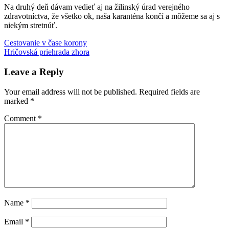
Na druhý deň dávam vedieť aj na žilinský úrad verejného
zdravotníctva, že všetko ok, naša karanténa končí a môžeme sa aj s
niekým stretnúť.
Post
Previous
COVID-
Cestovanie v čase korony
Post:
Next
19
Hričovská priehrada zhora
karanténa
rozmýšľanie
navigation
Post:
nahlas
testovanie
Leave a Reply
Your email address will not be published.
Required fields are
marked
*
Comment
*
Name
*
Email
*