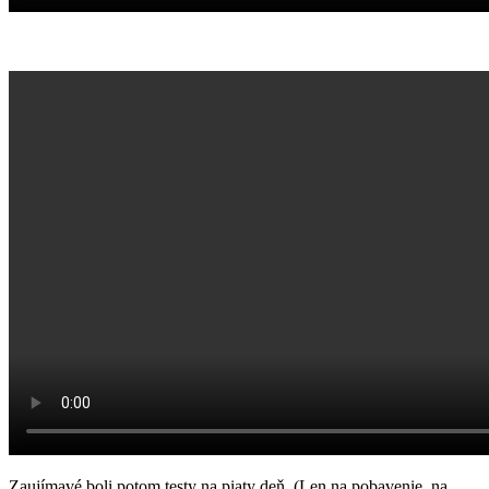
Zaujímavé boli potom testy na piaty deň. (Len na pobavenie, na