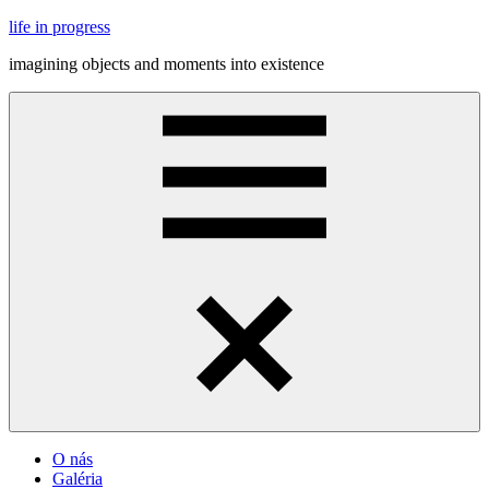
Skip
life in progress
to
imagining objects and moments into existence
content
Menu
O nás
Galéria