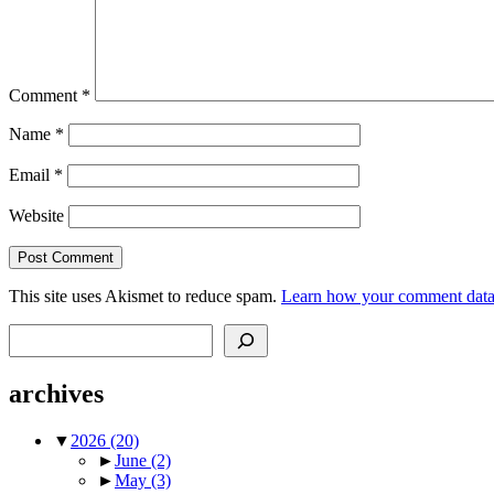
Comment
*
Name
*
Email
*
Website
This site uses Akismet to reduce spam.
Learn how your comment data 
Search
archives
▼
2026
(20)
►
June
(2)
►
May
(3)