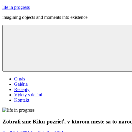
Skip
life in progress
to
imagining objects and moments into existence
content
Menu
O nás
Galéria
Recepty
Výlety s deťmi
Kontakt
Zobrali sme Kiku pozrieť, v ktorom meste sa to narod