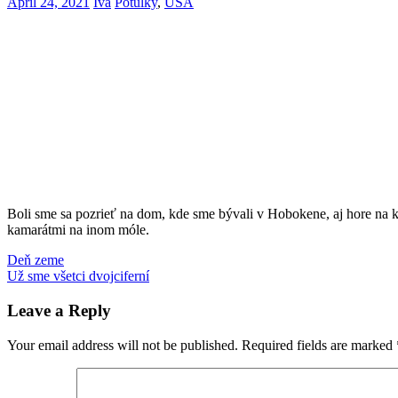
April 24, 2021
Iva
Potulky
,
USA
Boli sme sa pozrieť na dom, kde sme bývali v Hobokene, aj hore na ko
kamarátmi na inom móle.
Post
Previous
Hoboken
Deň zeme
výlet
Post:
Next
s
Už sme všetci dvojciferní
navigation
Post:
deťmi
Leave a Reply
Your email address will not be published.
Required fields are marked