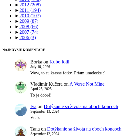
►
2012
(208)
►
2011
(194)
►
2010
(107)
►
2009
(87)
►
2008
(66)
►
2007
(74)
►
2006
(3)
NAJNOVŠIE KOMENTÁRE
Borka
on
Kubo fotil
July 10, 2026
Wow, to su krasne fotky. Priam umelecke :)
Vladimír Kučera
on
A Verse Not Mine
April 25, 2025
To je dobré!
Iva
on
Dotýkanie sa života na oboch koncoch
September 13, 2024
Vdaka.
Tana
on
Dotýkanie sa života na oboch koncoch
September 12, 2024