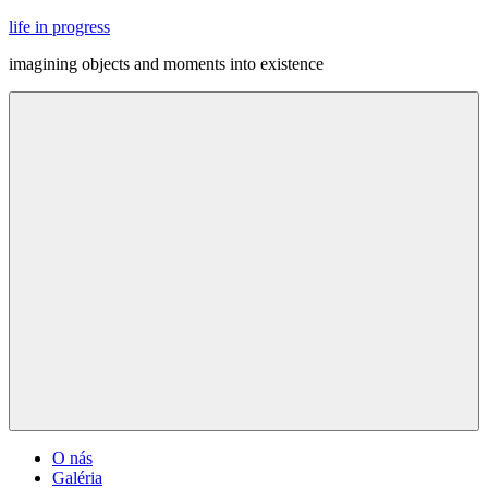
Skip
life in progress
to
imagining objects and moments into existence
content
Menu
O nás
Galéria