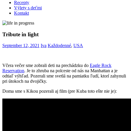
Recepty
Výlety s deťmi
Kontakt
Tribute in light
September 12, 2021
Iva
Každodenné
,
USA
Včera večer sme zobrali deti na prechádzku do
Eagle Rock
Reservation
. Je to zhruba na polceste od nás na Manhattan a je
odtiaľ výhľad. Pozerali sme svetlá na pamiatku ľudí, ktorí zahynuli
pri útokoch na dvojičky.
Doma sme s Kikou pozerali aj film (pre Kuba toto ešte nie je):