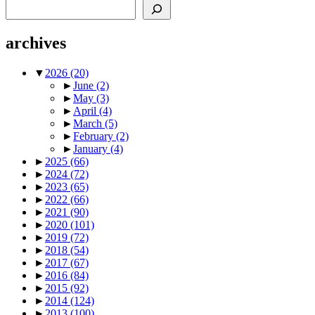
Search
archives
▼
2026
(20)
►
June
(2)
►
May
(3)
►
April
(4)
►
March
(5)
►
February
(2)
►
January
(4)
►
2025
(66)
►
2024
(72)
►
2023
(65)
►
2022
(66)
►
2021
(90)
►
2020
(101)
►
2019
(72)
►
2018
(54)
►
2017
(67)
►
2016
(84)
►
2015
(92)
►
2014
(124)
►
2013
(100)