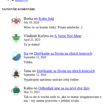
NAJNOVŠIE KOMENTÁRE
Borka
on
Kubo fotil
July 10, 2026
Wow, to su krasne fotky. Priam umelecke :)
Vladimír Kučera
on
A Verse Not Mine
April 25, 2025
To je dobré!
Iva
on
Dotýkanie sa života na oboch koncoch
September 13, 2024
Vdaka.
Tana
on
Dotýkanie sa života na oboch koncoch
September 12, 2024
Vyjadrujem uprimnu sustrast celej rodine.
Katka
on
Odhodlali sme sa na prvé dve fázy
May 15, 2023
Tak to ste si trochu uzili to, ako to mame zorganizovane u
nas - my mame pracovnu v jedalni trvalo…