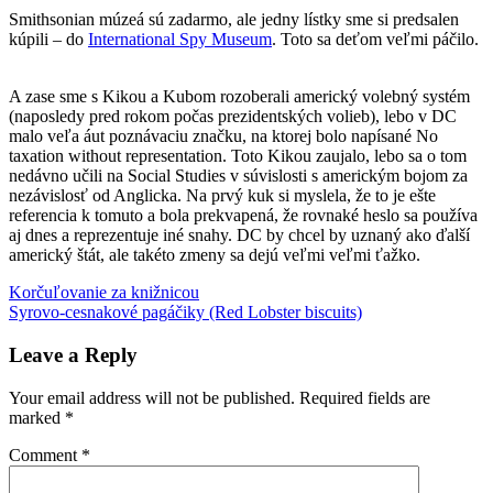
Smithsonian múzeá sú zadarmo, ale jedny lístky sme si predsalen
kúpili – do
International Spy Museum
. Toto sa deťom veľmi páčilo.
A zase sme s Kikou a Kubom rozoberali americký volebný systém
(naposledy pred rokom počas prezidentských volieb), lebo v DC
malo veľa áut poznávaciu značku, na ktorej bolo napísané No
taxation without representation. Toto Kikou zaujalo, lebo sa o tom
nedávno učili na Social Studies v súvislosti s americkým bojom za
nezávislosť od Anglicka. Na prvý kuk si myslela, že to je ešte
referencia k tomuto a bola prekvapená, že rovnaké heslo sa používa
aj dnes a reprezentuje iné snahy. DC by chcel by uznaný ako ďalší
americký štát, ale takéto zmeny sa dejú veľmi veľmi ťažko.
Post
Previous
výlet
Korčuľovanie za knižnicou
Post:
Next
s
Syrovo-cesnakové pagáčiky (Red Lobster biscuits)
navigation
Post:
deťmi
Washington
Leave a Reply
Your email address will not be published.
Required fields are
marked
*
Comment
*