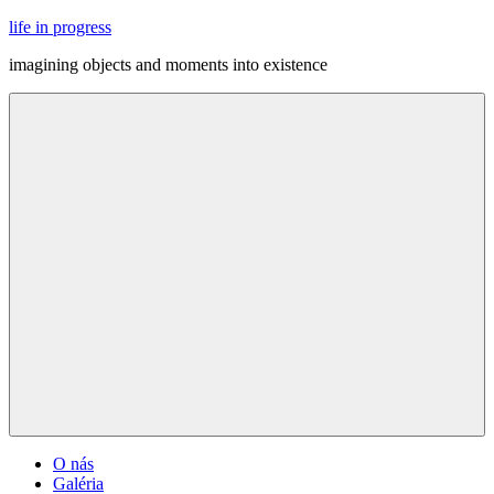
Skip
life in progress
to
imagining objects and moments into existence
content
Menu
O nás
Galéria