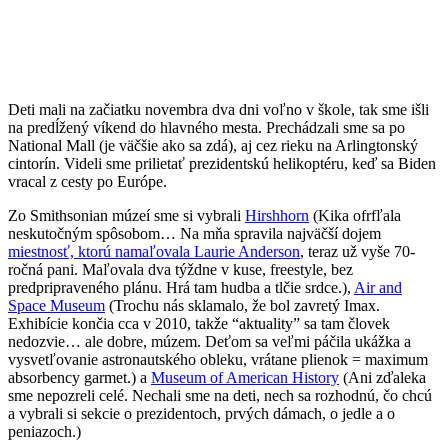
Deti mali na začiatku novembra dva dni voľno v škole, tak sme išli
na predĺžený víkend do hlavného mesta. Prechádzali sme sa po
National Mall (je väčšie ako sa zdá), aj cez rieku na Arlingtonský
cintorín. Videli sme prilietať prezidentskú helikoptéru, keď sa Biden
vracal z cesty po Európe.
Zo Smithsonian múzeí sme si vybrali
Hirshhorn
(Kika ofrfľala
neskutočným spôsobom… Na mňa spravila najväčší dojem
miestnosť, ktorú namaľovala Laurie Anderson
, teraz už vyše 70-
ročná pani. Maľovala dva týždne v kuse, freestyle, bez
predpripraveného plánu. Hrá tam hudba a tlčie srdce.),
Air and
Space Museum
(Trochu nás sklamalo, že bol zavretý Imax.
Exhibície končia cca v 2010, takže “aktuality” sa tam človek
nedozvie… ale dobre, múzem. Deťom sa veľmi páčila ukážka a
vysvetľovanie astronautského obleku, vrátane plienok = maximum
absorbency garmet.) a
Museum of American History
(Ani zďaleka
sme nepozreli celé. Nechali sme na deti, nech sa rozhodnú, čo chcú
a vybrali si sekcie o prezidentoch, prvých dámach, o jedle a o
peniazoch.)