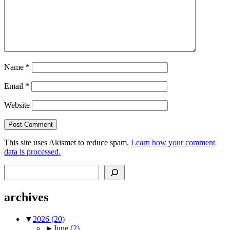
Name
*
Email
*
Website
This site uses Akismet to reduce spam.
Learn how your comment
data is processed.
Search
archives
▼
2026
(20)
►
June
(2)