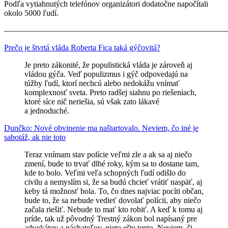
Podľa vytiahnutých telefónov organizátori dodatočne napočítali
okolo 5000 ľudí.
————————————————————————————
Prečo je štvrtá vláda Roberta Fica taká gýčovitá?
Je preto zákonité, že populistická vláda je zároveň aj
vládou gýča. Veď populizmus i gýč odpovedajú na
túžby ľudí, ktorí nechcú alebo nedokážu vnímať
komplexnosť sveta. Preto radšej siahnu po riešeniach,
ktoré síce nič neriešia, sú však zato lákavé
a jednoduché.
Dunčko: Nové obvinenie ma naštartovalo. Neviem, čo iné je
sabotáž, ak nie toto
Teraz vnímam stav polície veľmi zle a ak sa aj niečo
zmení, bude to trvať dlhé roky, kým sa to dostane tam,
kde to bolo. Veľmi veľa schopných ľudí odišlo do
civilu a nemyslím si, že sa budú chcieť vrátiť naspäť, aj
keby tá možnosť bola. To, čo dnes najviac pocíti občan,
bude to, že sa nebude vedieť dovolať polícii, aby niečo
začala riešiť. Nebude to mať kto robiť. A keď k tomu aj
príde, tak už pôvodný Trestný zákon bol napísaný pre
advokátov a páchateľov, nieto ešte tento. Neviem, či