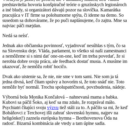
predstavitelia hovoria konšpiračné teórie o gruzínskych legionároch
a iné bludy, si organizátori dávajú pozor na slovíčka. Kamarátka
pracujúca v IT firme sa polohumorne spýta, či ideme na demo. So
susedom sa dohovárame, že po puči naplánujeme, čo zajtra. Mne sa
najviac páči mæjdan.
Nedá sa neísť.
Jednak ako občianska povinnosť, vyjadrovať nesúhlas s tým, čo sa
na Slovensku deje. Vláda, parlament, to všetko sú naši zamestnanci
a nemôžeme si s nimi dať one-on-one, keď im treba povedať, že si
nerobia dobre svoju prácu, ale feedback dostať musia. A musíme im
ukazovať, že nemôžu robiť hocičo.
Dvak ako uistenie sa, že nie, nie sme v tom sami. Nie som ja tá
jedna divná, keď čítam správy a hovorím si, že toto snáď nie. Toto
nemôže byť normál. Trochu spolupatričnosti, povzbudenia, nádeje.
Výborná bola Monika Končalová – nahnevaná mama a babka.
Kubovi sa páčil Šoko, aj keď sa mu zdalo, že rozprával málo.
Psychiatri čítajúci svoju
výzvu
tiež stáli za to. A páčilo sa mi, že keď
Bobáňovci z Terchovej išli zahrať slovenskú hymnu, najprv na
heligónke(!) zaznela európska hymna – Beethovenova Óda na
radosť. Bizarná kombinácia ale vtedy a tam úplne sadla.