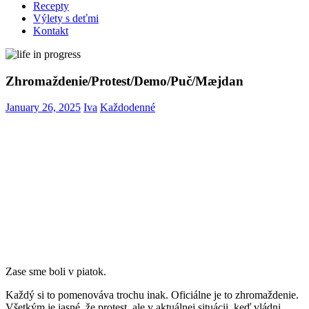
Recepty
Výlety s deťmi
Kontakt
Zhromaždenie/Protest/Demo/Puč/Mæjdan
January 26, 2025
Iva
Každodenné
Zase sme boli v piatok.
Každý si to pomenováva trochu inak. Oficiálne je to zhromaždenie.
Všetkým je jasné, že protest, ale v aktuálnej situácii, keď vládni