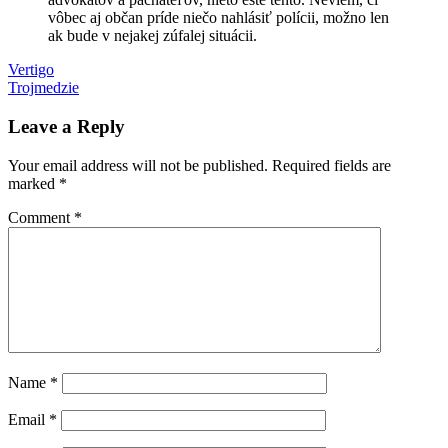
vôbec aj občan príde niečo nahlásiť polícii, možno len
ak bude v nejakej zúfalej situácii.
Post
Previous
protesty
Vertigo
Slovensko
Post:
Next
Trojmedzie
navigation
Post:
Leave a Reply
Your email address will not be published.
Required fields are
marked
*
Comment
*
Name
*
Email
*