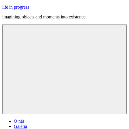
Skip
life in progress
to
imagining objects and moments into existence
content
Menu
O nás
Galéria