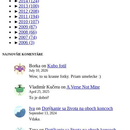
►
2014
(124)
►
2013
(100)
►
2012
(208)
►
2011
(194)
►
2010
(107)
►
2009
(87)
►
2008
(66)
►
2007
(74)
►
2006
(3)
NAJNOVŠIE KOMENTÁRE
Borka
on
Kubo fotil
July 10, 2026
Wow, to su krasne fotky. Priam umelecke :)
Vladimír Kučera
on
A Verse Not Mine
April 25, 2025
To je dobré!
Iva
on
Dotýkanie sa života na oboch koncoch
September 13, 2024
Vdaka.
Tana
on
Dotýkanie sa života na oboch koncoch