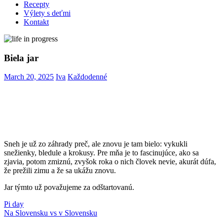
Recepty
Výlety s deťmi
Kontakt
Biela jar
March 20, 2025
Iva
Každodenné
Sneh je už zo záhrady preč, ale znovu je tam bielo: vykukli
snežienky, bledule a krokusy. Pre mňa je to fascinujúce, ako sa
zjavia, potom zmiznú, zvyšok roka o nich človek nevie, akurát dúfa,
že prežili zimu a že sa ukážu znovu.
Jar týmto už považujeme za odštartovanú.
Post
Previous
bledule
Pi day
jar
krokusy
snežienky
Post:
Next
Na Slovensku vs v Slovensku
navigation