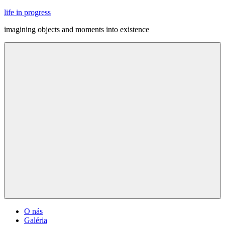
Skip
life in progress
to
imagining objects and moments into existence
content
Menu
O nás
Galéria