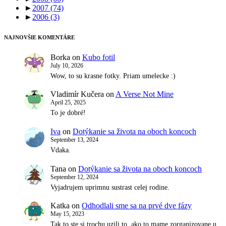
►
2007
(74)
►
2006
(3)
NAJNOVŠIE KOMENTÁRE
Borka
on
Kubo fotil
July 10, 2026
Wow, to su krasne fotky. Priam umelecke :)
Vladimír Kučera
on
A Verse Not Mine
April 25, 2025
To je dobré!
Iva
on
Dotýkanie sa života na oboch koncoch
September 13, 2024
Vdaka.
Tana
on
Dotýkanie sa života na oboch koncoch
September 12, 2024
Vyjadrujem uprimnu sustrast celej rodine.
Katka
on
Odhodlali sme sa na prvé dve fázy
May 15, 2023
Tak to ste si trochu uzili to, ako to mame zorganizovane u