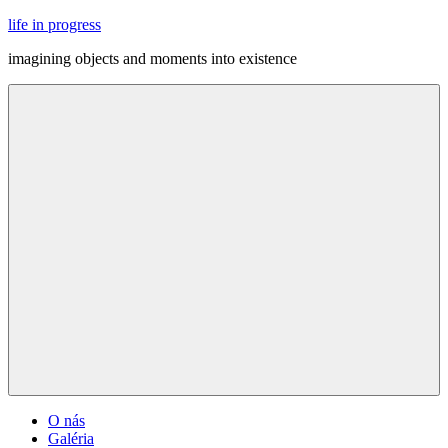
Skip
life in progress
to
imagining objects and moments into existence
content
Menu
O nás
Galéria