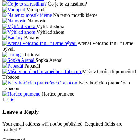
Čo je to za rastlinu?
Vodopád
Na tento mostík ideme
Na moste
Výhľad zhora
Výhľad zhora
Banány
Arenal Volcano Inn - tu sme
bývali
Tortuga
Sopka Arenal
Papagáj
Mišo v horúcich prameňoch
Tabacon
Iva v horúcich prameňoch
Tabacon
Horúce pramene
1
2
►
Leave a Reply
Your email address will not be published.
Required fields are
marked
*