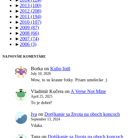
►
2013
(100)
►
2012
(208)
►
2011
(194)
►
2010
(107)
►
2009
(87)
►
2008
(66)
►
2007
(74)
►
2006
(3)
NAJNOVŠIE KOMENTÁRE
Borka
on
Kubo fotil
July 10, 2026
Wow, to su krasne fotky. Priam umelecke :)
Vladimír Kučera
on
A Verse Not Mine
April 25, 2025
To je dobré!
Iva
on
Dotýkanie sa života na oboch koncoch
September 13, 2024
Vdaka.
Tana
on
Dotýkanie sa života na oboch koncoch