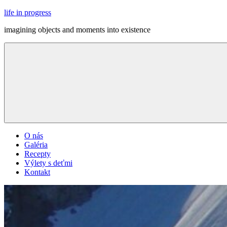
Skip
life in progress
to
imagining objects and moments into existence
content
Menu
O nás
Galéria
Recepty
Výlety s deťmi
Kontakt