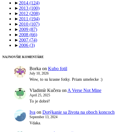
►
2014
(124)
►
2013
(100)
►
2012
(208)
►
2011
(194)
►
2010
(107)
►
2009
(87)
►
2008
(66)
►
2007
(74)
►
2006
(3)
NAJNOVŠIE KOMENTÁRE
Borka
on
Kubo fotil
July 10, 2026
Wow, to su krasne fotky. Priam umelecke :)
Vladimír Kučera
on
A Verse Not Mine
April 25, 2025
To je dobré!
Iva
on
Dotýkanie sa života na oboch koncoch
September 13, 2024
Vdaka.