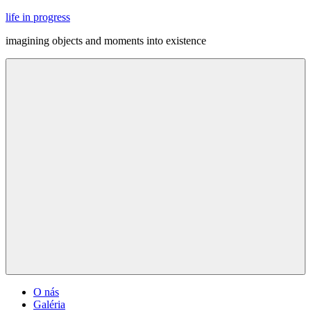
Skip
life in progress
to
imagining objects and moments into existence
content
Menu
O nás
Galéria