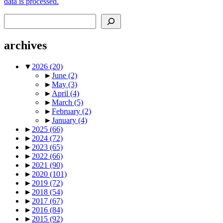
data is processed.
Search
archives
▼
2026
(20)
►
June
(2)
►
May
(3)
►
April
(4)
►
March
(5)
►
February
(2)
►
January
(4)
►
2025
(66)
►
2024
(72)
►
2023
(65)
►
2022
(66)
►
2021
(90)
►
2020
(101)
►
2019
(72)
►
2018
(54)
►
2017
(67)
►
2016
(84)
►
2015
(92)