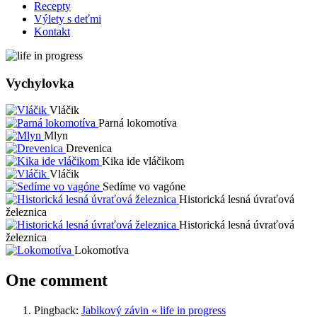
Recepty
Výlety s deťmi
Kontakt
Vychylovka
Vláčik
Parná lokomotíva
Mlyn
Drevenica
Kika ide vláčikom
Vláčik
Sedíme vo vagóne
Historická lesná úvraťová
železnica
Historická lesná úvraťová
železnica
Lokomotíva
One comment
Pingback:
Jablkový závin « life in progress