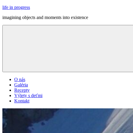
Skip
life in progress
to
imagining objects and moments into existence
content
Menu
O nás
Galéria
Recepty
Výlety s deťmi
Kontakt