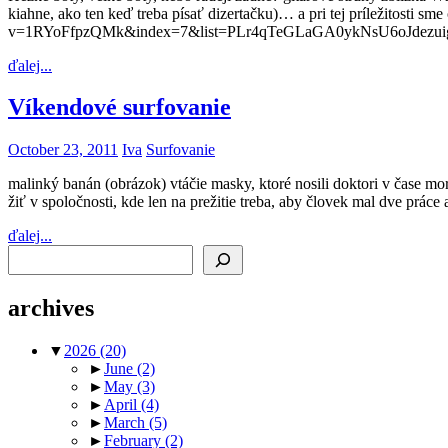
kiahne, ako ten keď treba písať dizertačku)… a pri tej príležitosti s
v=1RYoFfpzQMk&index=7&list=PLr4qTeGLaGA0ykNsU6oJdezuigrNB
ďalej...
Víkendové surfovanie
October 23, 2011
Iva
Surfovanie
malinký banán (obrázok) vtáčie masky, ktoré nosili doktori v čase m
žiť v spoločnosti, kde len na prežitie treba, aby človek mal dve prá
ďalej...
Search
archives
▼
2026
(20)
►
June
(2)
►
May
(3)
►
April
(4)
►
March
(5)
►
February
(2)