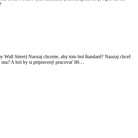
?
y Wall Street) Naozaj chceme, aby toto bol štandard? Naozaj chceš
ho sna? A bol by si pripravený pracovať 80…