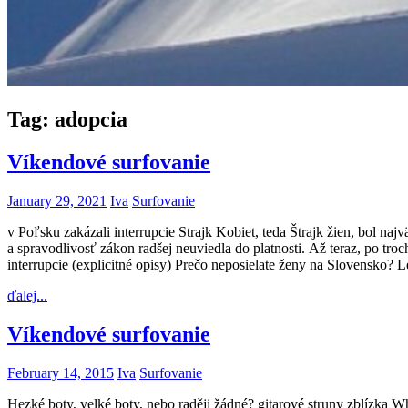
Tag:
adopcia
Víkendové surfovanie
January 29, 2021
Iva
Surfovanie
v Poľsku zakázali interrupcie Strajk Kobiet, teda Štrajk žien, bol n
a spravodlivosť zákon radšej neuviedla do platnosti. Až teraz, po tr
interrupcie (explicitné opisy) Prečo neposielate ženy na Slovensko? 
ďalej...
Víkendové surfovanie
February 14, 2015
Iva
Surfovanie
Hezké boty, velké boty, nebo raději žádné? gitarové struny zblízka W