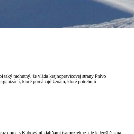
bol taký mohutný, že vláda krajnopravicovej strany Právo
organizácií, ktoré pomáhajú ženám, ktoré potrebujú
teraz doma s Kubovými kiahňami (samozrejme, nie je lepší čas na