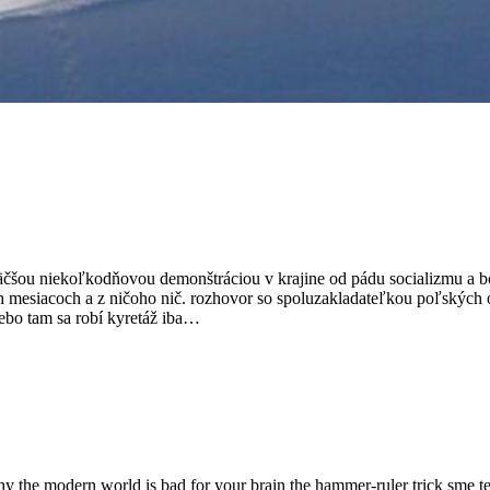
ajväčšou niekoľkodňovou demonštráciou v krajine od pádu socializmu a 
och mesiacoch a z ničoho nič. rozhovor so spoluzakladateľkou poľských 
Lebo tam sa robí kyretáž iba…
hy the modern world is bad for your brain the hammer-ruler trick sme 