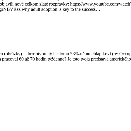
me objavili nové celkom zlaté rozprávky: https://www.youtube.com/watch
VRsz why adult adoption is key to the success…
oru (obrázky)… brrr otvorený list tomu 53%-nému chlapíkovi (re: Occup
ce a pracoval 60 až 70 hodín týždenne? Je toto tvoja predstava americké