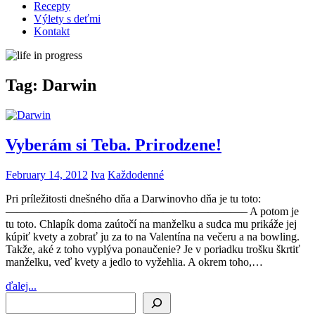
Recepty
Výlety s deťmi
Kontakt
Tag:
Darwin
Vyberám si Teba. Prirodzene!
February 14, 2012
Iva
Každodenné
Pri príležitosti dnešného dňa a Darwinovho dňa je tu toto:
—————————————————————– A potom je
tu toto. Chlapík doma zaútočí na manželku a sudca mu prikáže jej
kúpiť kvety a zobrať ju za to na Valentína na večeru a na bowling.
Takže, aké z toho vyplýva ponaučenie? Je v poriadku trošku škrtiť
manželku, veď kvety a jedlo to vyžehlia. A okrem toho,…
ďalej...
Search