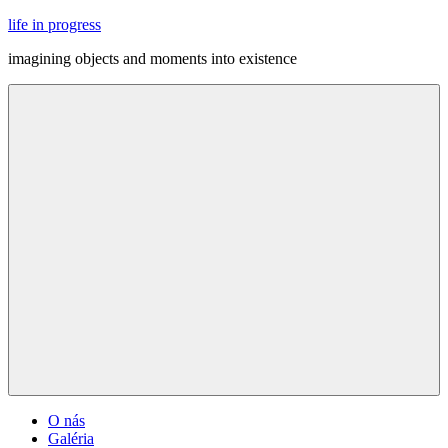
Skip
life in progress
to
imagining objects and moments into existence
content
Menu
O nás
Galéria