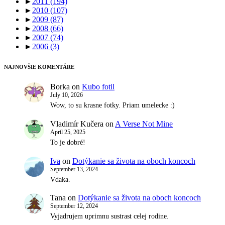
►
2011
(194)
►
2010
(107)
►
2009
(87)
►
2008
(66)
►
2007
(74)
►
2006
(3)
NAJNOVŠIE KOMENTÁRE
Borka
on
Kubo fotil
July 10, 2026
Wow, to su krasne fotky. Priam umelecke :)
Vladimír Kučera
on
A Verse Not Mine
April 25, 2025
To je dobré!
Iva
on
Dotýkanie sa života na oboch koncoch
September 13, 2024
Vdaka.
Tana
on
Dotýkanie sa života na oboch koncoch
September 12, 2024
Vyjadrujem uprimnu sustrast celej rodine.