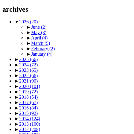
archives
▼
2026
(20)
►
June
(2)
►
May
(3)
►
April
(4)
►
March
(5)
►
February
(2)
►
January
(4)
►
2025
(66)
►
2024
(72)
►
2023
(65)
►
2022
(66)
►
2021
(90)
►
2020
(101)
►
2019
(72)
►
2018
(54)
►
2017
(67)
►
2016
(84)
►
2015
(92)
►
2014
(124)
►
2013
(100)
►
2012
(208)