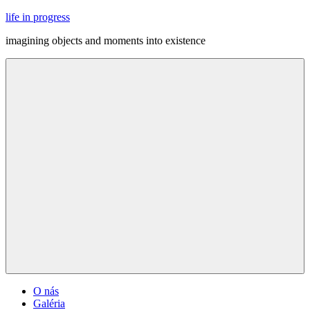
Skip
life in progress
to
imagining objects and moments into existence
content
Menu
O nás
Galéria