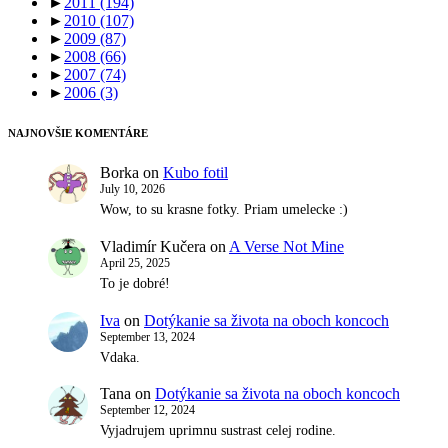
►
2011
(194)
►
2010
(107)
►
2009
(87)
►
2008
(66)
►
2007
(74)
►
2006
(3)
NAJNOVŠIE KOMENTÁRE
Borka
on
Kubo fotil
July 10, 2026
Wow, to su krasne fotky. Priam umelecke :)
Vladimír Kučera
on
A Verse Not Mine
April 25, 2025
To je dobré!
Iva
on
Dotýkanie sa života na oboch koncoch
September 13, 2024
Vdaka.
Tana
on
Dotýkanie sa života na oboch koncoch
September 12, 2024
Vyjadrujem uprimnu sustrast celej rodine.