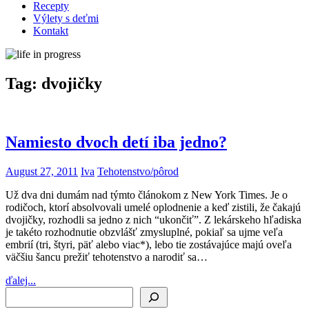
Recepty
Výlety s deťmi
Kontakt
Tag:
dvojičky
Namiesto dvoch detí iba jedno?
August 27, 2011
Iva
Tehotenstvo/pôrod
Už dva dni dumám nad týmto článokom z New York Times. Je o
rodičoch, ktorí absolvovali umelé oplodnenie a keď zistili, že čakajú
dvojičky, rozhodli sa jedno z nich “ukončiť”. Z lekárskeho hľadiska
je takéto rozhodnutie obzvlášť zmysluplné, pokiaľ sa ujme veľa
embrií (tri, štyri, päť alebo viac*), lebo tie zostávajúce majú oveľa
väčšiu šancu prežiť tehotenstvo a narodiť sa…
ďalej...
Search