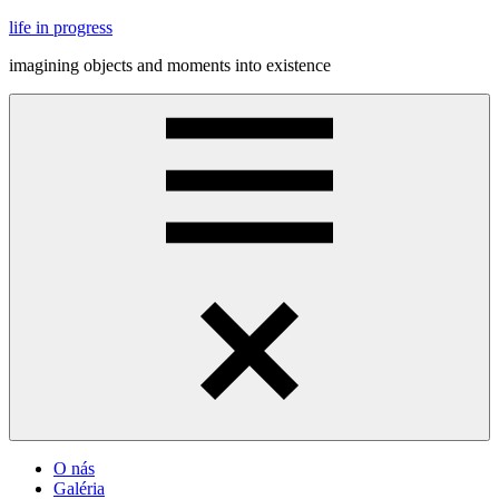
Skip
life in progress
to
imagining objects and moments into existence
content
Menu
O nás
Galéria