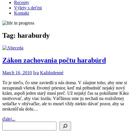
Recepty
Výlety s deťmi
Kontakt
Tag:
haraburdy
Zákon zachovania počtu harabúrd
March 16, 2010
Iva
Každodenné
To je niečo, čo sme zaviedli u nás doma. V záujme toho, aby sme si
nezapratali všetok životný priestor, keď má pribudnúť nejaký nový
krám, aspoň jeden starý musí preč. Už nejaký čas sa pokúšame Kiku
motivovať, aby viac lozila. Väčšinou sme ju nechali na rozloženej
sedačke v obývačke, ale to musel vždy niekto dávať pozor, aby sa
neskotúľala dolu…
ďalej...
Search