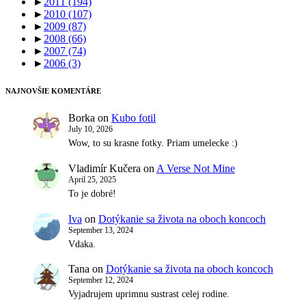
►
2011
(194)
►
2010
(107)
►
2009
(87)
►
2008
(66)
►
2007
(74)
►
2006
(3)
NAJNOVŠIE KOMENTÁRE
Borka
on
Kubo fotil
July 10, 2026
Wow, to su krasne fotky. Priam umelecke :)
Vladimír Kučera
on
A Verse Not Mine
April 25, 2025
To je dobré!
Iva
on
Dotýkanie sa života na oboch koncoch
September 13, 2024
Vdaka.
Tana
on
Dotýkanie sa života na oboch koncoch
September 12, 2024
Vyjadrujem uprimnu sustrast celej rodine.