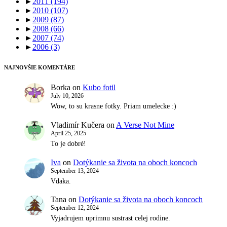
►
2011
(194)
►
2010
(107)
►
2009
(87)
►
2008
(66)
►
2007
(74)
►
2006
(3)
NAJNOVŠIE KOMENTÁRE
Borka
on
Kubo fotil
July 10, 2026
Wow, to su krasne fotky. Priam umelecke :)
Vladimír Kučera
on
A Verse Not Mine
April 25, 2025
To je dobré!
Iva
on
Dotýkanie sa života na oboch koncoch
September 13, 2024
Vdaka.
Tana
on
Dotýkanie sa života na oboch koncoch
September 12, 2024
Vyjadrujem uprimnu sustrast celej rodine.