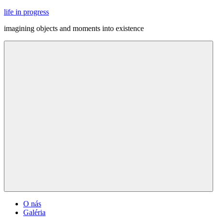
Skip
life in progress
to
imagining objects and moments into existence
content
Menu
O nás
Galéria