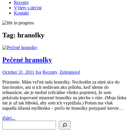
Recepty
Výlety s deťmi
Kontakt
Tag:
hranolky
Pečené hranolky
October 31, 2011
Iva
Recepty
,
Zeleninové
Priznanie. Mám veľmi rada hranolky. Nechodím za nimi síce do
fast-foodov, ani si ich nedávam ako prílohu, keď ideme do
reštaurácie, ale je možné (oficiálne všetko popriem), že som
pekávala kupované mrazené hranolky na plechu v rúre. (Moja láska
nie je až tak hlboká, aby som ich vyprážala.) Potom ma však
napadla úžasná myšlienka – prečo tie hranolky posypané ktovie…
ďalej...
Search