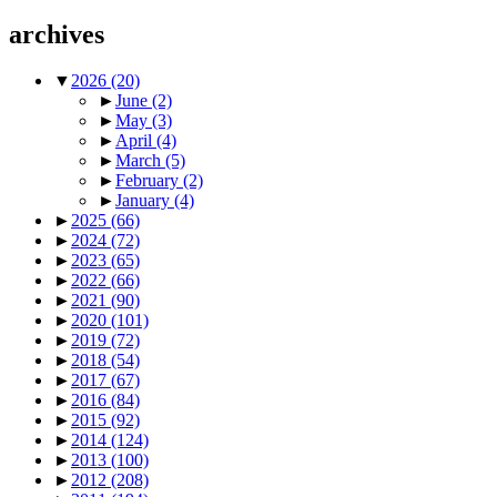
archives
▼
2026
(20)
►
June
(2)
►
May
(3)
►
April
(4)
►
March
(5)
►
February
(2)
►
January
(4)
►
2025
(66)
►
2024
(72)
►
2023
(65)
►
2022
(66)
►
2021
(90)
►
2020
(101)
►
2019
(72)
►
2018
(54)
►
2017
(67)
►
2016
(84)
►
2015
(92)
►
2014
(124)
►
2013
(100)
►
2012
(208)