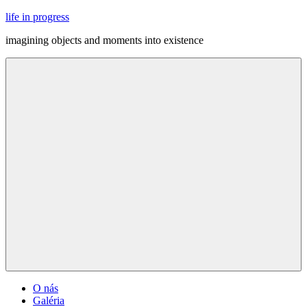
Skip
life in progress
to
imagining objects and moments into existence
content
Menu
O nás
Galéria