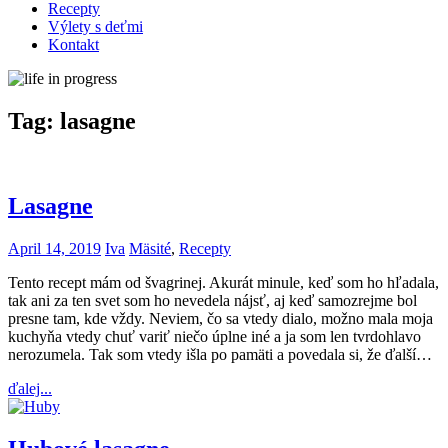
Recepty
Výlety s deťmi
Kontakt
Tag:
lasagne
Lasagne
April 14, 2019
Iva
Mäsité
,
Recepty
Tento recept mám od švagrinej. Akurát minule, keď som ho hľadala,
tak ani za ten svet som ho nevedela nájsť, aj keď samozrejme bol
presne tam, kde vždy. Neviem, čo sa vtedy dialo, možno mala moja
kuchyňa vtedy chuť variť niečo úplne iné a ja som len tvrdohlavo
nerozumela. Tak som vtedy išla po pamäti a povedala si, že ďalší…
ďalej...