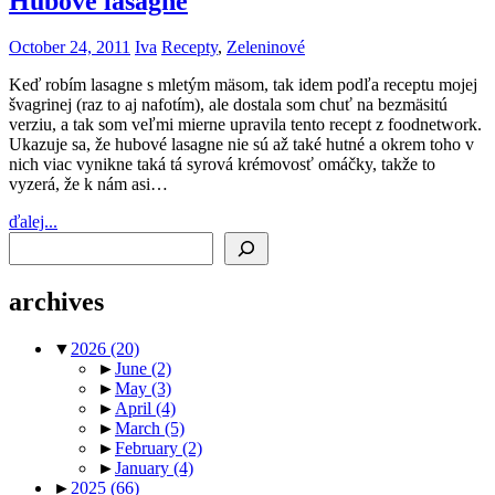
Hubové lasagne
October 24, 2011
Iva
Recepty
,
Zeleninové
Keď robím lasagne s mletým mäsom, tak idem podľa receptu mojej
švagrinej (raz to aj nafotím), ale dostala som chuť na bezmäsitú
verziu, a tak som veľmi mierne upravila tento recept z foodnetwork.
Ukazuje sa, že hubové lasagne nie sú až také hutné a okrem toho v
nich viac vynikne taká tá syrová krémovosť omáčky, takže to
vyzerá, že k nám asi…
ďalej...
Search
archives
▼
2026
(20)
►
June
(2)
►
May
(3)
►
April
(4)
►
March
(5)
►
February
(2)
►
January
(4)
►
2025
(66)