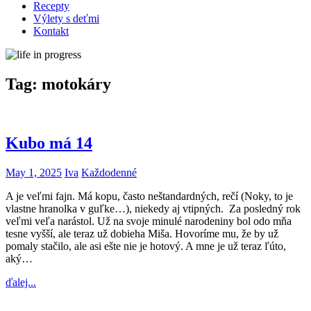
Recepty
Výlety s deťmi
Kontakt
Tag:
motokáry
Kubo má 14
May 1, 2025
Iva
Každodenné
A je veľmi fajn. Má kopu, často neštandardných, rečí (Noky, to je
vlastne hranolka v guľke…), niekedy aj vtipných. Za posledný rok
veľmi veľa narástol. Už na svoje minulé narodeniny bol odo mňa
tesne vyšší, ale teraz už dobieha Miša. Hovoríme mu, že by už
pomaly stačilo, ale asi ešte nie je hotový. A mne je už teraz ľúto,
aký…
ďalej...