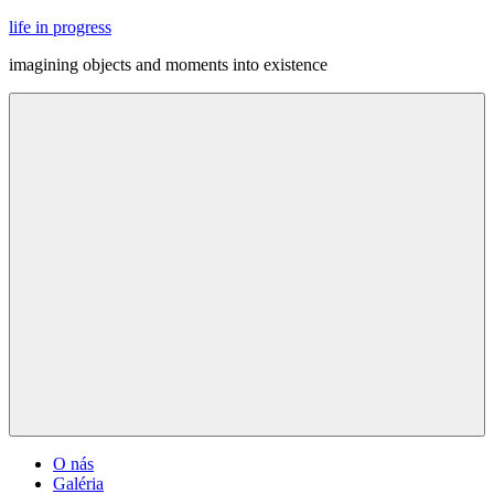
Skip
life in progress
to
imagining objects and moments into existence
content
Menu
O nás
Galéria