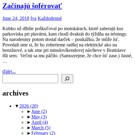
Začínajú šoférovať
June 24, 2018
Iva
Každodenné
Kubko už dlhšie poškuľoval po motokárach, ktoré zaberajú kus
parkoviska pri plavárni, kam chodí dvakrát do týždňa na tréningy.
Na narodeniny potom dostal darček – poukážku, že môže ísť.
Povedali sme si, že ho zoberieme radšej na elektrické ako na
benzínové, a tak sme pri minulovíkendovej návšteve v Bratislave
išli sem. Veľmi sa mu páčilo. (Samozrejme, že chce ísť zase.) Jasné,
…
ďalej...
Search
archives
▼
2026
(20)
►
June
(2)
►
May
(3)
►
April
(4)
►
March
(5)
►
February
(2)