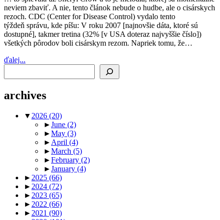
neviem zbaviť. A nie, tento článok nebude o hudbe, ale o cisárskych
rezoch. CDC (Center for Disease Control) vydalo tento
týždeň správu, kde píšu: V roku 2007 [najnovšie dáta, ktoré sú
dostupné], takmer tretina (32% [v USA doteraz najvyššie číslo])
všetkých pôrodov boli cisárskym rezom. Napriek tomu, že…
ďalej...
Search
archives
▼
2026
(20)
►
June
(2)
►
May
(3)
►
April
(4)
►
March
(5)
►
February
(2)
►
January
(4)
►
2025
(66)
►
2024
(72)
►
2023
(65)
►
2022
(66)
►
2021
(90)