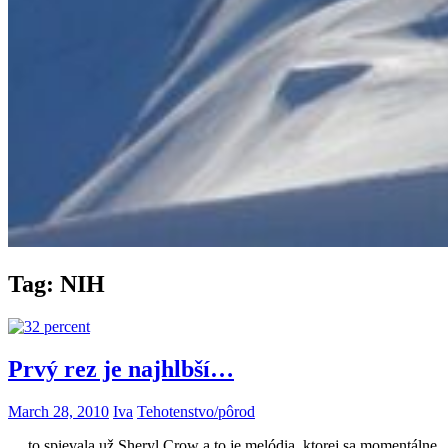
Tag:
NIH
Prvý rez je najhlbší­…
March 28, 2010
Iva
Tehotenstvo/pôrod
… to spievala už Sheryl Crow a to je melódia, ktorej sa momentálne