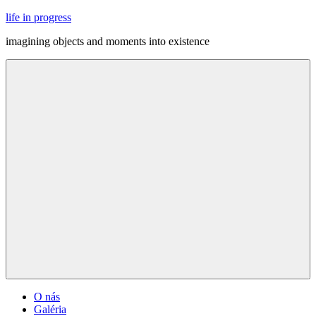
Skip
life in progress
to
imagining objects and moments into existence
content
Menu
O nás
Galéria