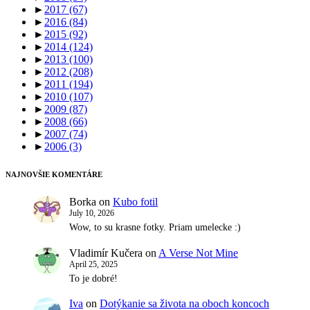
►
2017
(67)
►
2016
(84)
►
2015
(92)
►
2014
(124)
►
2013
(100)
►
2012
(208)
►
2011
(194)
►
2010
(107)
►
2009
(87)
►
2008
(66)
►
2007
(74)
►
2006
(3)
NAJNOVŠIE KOMENTÁRE
Borka
on
Kubo fotil
July 10, 2026
Wow, to su krasne fotky. Priam umelecke :)
Vladimír Kučera
on
A Verse Not Mine
April 25, 2025
To je dobré!
Iva
on
Dotýkanie sa života na oboch koncoch