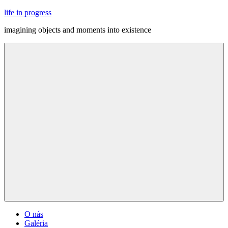
Skip
life in progress
to
imagining objects and moments into existence
content
Menu
O nás
Galéria