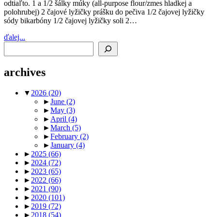
odtiaľto. 1 a 1/2 šálky múky (all-purpose flour/zmes hladkej a
polohrubej) 2 čajové lyžičky prášku do pečiva 1/2 čajovej lyžičky
sódy bikarbóny 1/2 čajovej lyžičky soli 2…
ďalej...
Search
archives
▼
2026
(20)
►
June
(2)
►
May
(3)
►
April
(4)
►
March
(5)
►
February
(2)
►
January
(4)
►
2025
(66)
►
2024
(72)
►
2023
(65)
►
2022
(66)
►
2021
(90)
►
2020
(101)
►
2019
(72)
►
2018
(54)