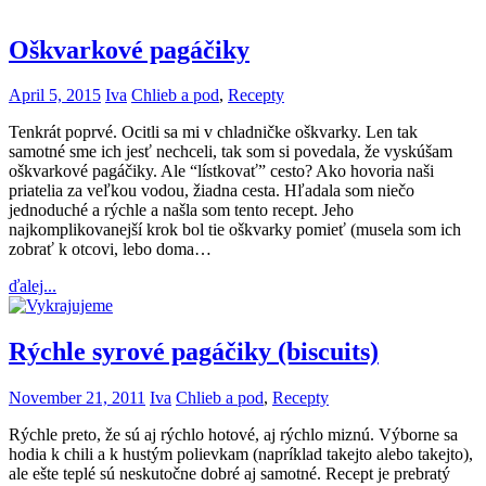
Oškvarkové pagáčiky
April 5, 2015
Iva
Chlieb a pod
,
Recepty
Tenkrát poprvé. Ocitli sa mi v chladničke oškvarky. Len tak
samotné sme ich jesť nechceli, tak som si povedala, že vyskúšam
oškvarkové pagáčiky. Ale “lístkovať” cesto? Ako hovoria naši
priatelia za veľkou vodou, žiadna cesta. Hľadala som niečo
jednoduché a rýchle a našla som tento recept. Jeho
najkomplikovanejší krok bol tie oškvarky pomieť (musela som ich
zobrať k otcovi, lebo doma…
ďalej...
Rýchle syrové pagáčiky (biscuits)
November 21, 2011
Iva
Chlieb a pod
,
Recepty
Rýchle preto, že sú aj rýchlo hotové, aj rýchlo miznú. Výborne sa
hodia k chili a k hustým polievkam (napríklad takejto alebo takejto),
ale ešte teplé sú neskutočne dobré aj samotné. Recept je prebratý