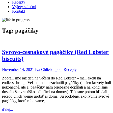
Recepty
Výlety s deťmi
Kontakt
Tag:
pagáčiky
Syrovo-cesnakové pagáčiky (Red Lobster
biscuits)
November 14, 2021
Iva
Chlieb a pod
,
Recepty
Zobrali sme raz deti na večeru do Red Lobster – mali akciu na
endless shrimp. Veľmi im tam zachutili pagáčiky (nielen krevety boli
nekonečné, ale aj pagáčiky nám priebežne dopĺňali a na konci sme
dostali ešte vrecúško s ďalšími na domov). Tak sme potom hľadali
recept, či ich vieme urobiť aj doma. Sú podobné, ako rýchle syrové
pagáčiky, ktoré robievame,…
ďalej...