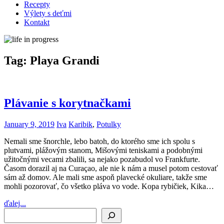
Recepty
Výlety s deťmi
Kontakt
Tag:
Playa Grandi
Plávanie s korytnačkami
January 9, 2019
Iva
Karibik
,
Potulky
Nemali sme šnorchle, lebo batoh, do ktorého sme ich spolu s
plutvami, plážovým stanom, Mišovými teniskami a podobnými
užitočnými vecami zbalili, sa nejako pozabudol vo Frankfurte.
Časom dorazil aj na Curaçao, ale nie k nám a musel potom cestovať
sám až domov. Ale mali sme aspoň plavecké okuliare, takže sme
mohli pozorovať, čo všetko pláva vo vode. Kopa rybičiek, Kika…
ďalej...
Search