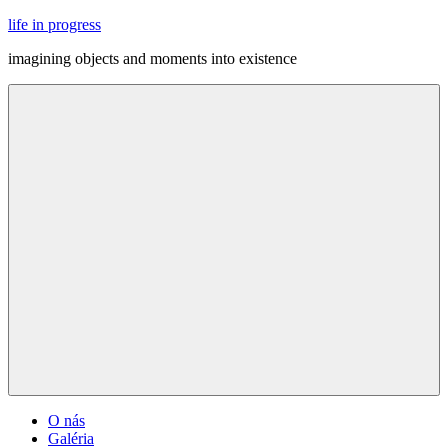
Skip
life in progress
to
imagining objects and moments into existence
content
Menu
O nás
Galéria