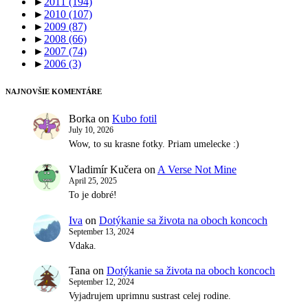
►
2011
(194)
►
2010
(107)
►
2009
(87)
►
2008
(66)
►
2007
(74)
►
2006
(3)
NAJNOVŠIE KOMENTÁRE
Borka
on
Kubo fotil
July 10, 2026
Wow, to su krasne fotky. Priam umelecke :)
Vladimír Kučera
on
A Verse Not Mine
April 25, 2025
To je dobré!
Iva
on
Dotýkanie sa života na oboch koncoch
September 13, 2024
Vdaka.
Tana
on
Dotýkanie sa života na oboch koncoch
September 12, 2024
Vyjadrujem uprimnu sustrast celej rodine.