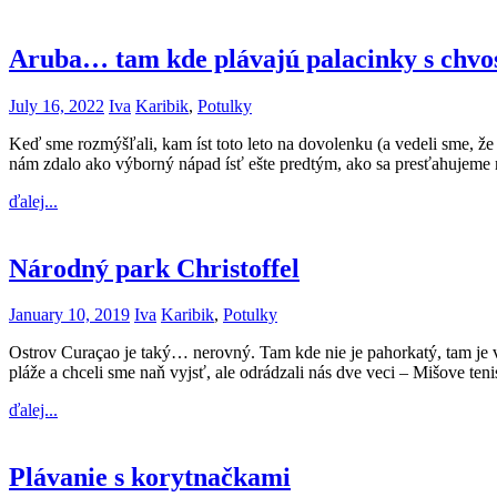
Aruba… tam kde plávajú palacinky s chvo
July 16, 2022
Iva
Karibik
,
Potulky
Keď sme rozmýšľali, kam íst toto leto na dovolenku (a vedeli sme, že c
nám zdalo ako výborný nápad ísť ešte predtým, ako sa presťahujem
ďalej...
Národný park Christoffel
January 10, 2019
Iva
Karibik
,
Potulky
Ostrov Curaçao je taký… nerovný. Tam kde nie je pahorkatý, tam je v
pláže a chceli sme naň vyjsť, ale odrádzali nás dve veci – Mišove te
ďalej...
Plávanie s korytnačkami