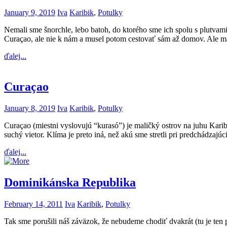
January 9, 2019
Iva
Karibik
,
Potulky
Nemali sme šnorchle, lebo batoh, do ktorého sme ich spolu s plutva
Curaçao, ale nie k nám a musel potom cestovať sám až domov. Ale ma
ďalej...
Curaçao
January 8, 2019
Iva
Karibik
,
Potulky
Curaçao (miestni vyslovujú “kurasó”) je maličký ostrov na juhu Karibi
suchý vietor. Klíma je preto iná, než akú sme stretli pri predchádzaj
ďalej...
Dominikánska Republika
February 14, 2011
Iva
Karibik
,
Potulky
Tak sme porušili náš záväzok, že nebudeme chodiť dvakrát (tu je ten