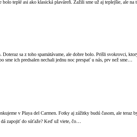
olo teplé asi ako klasická plaváreň. Zažili sme už aj teplejšie, ale na 
 Doteraz sa z toho spamätávame, ale dobre bolo. Prišli svokrovci, ktor
lebo sme ich predsalen nechali jednu noc prespať u nás, prv než sme…
nkujeme v Playa del Carmen. Fotky aj zážitky budú časom, ale teraz by
a dá zapojiť do súťaže? Keď už viete, čo…