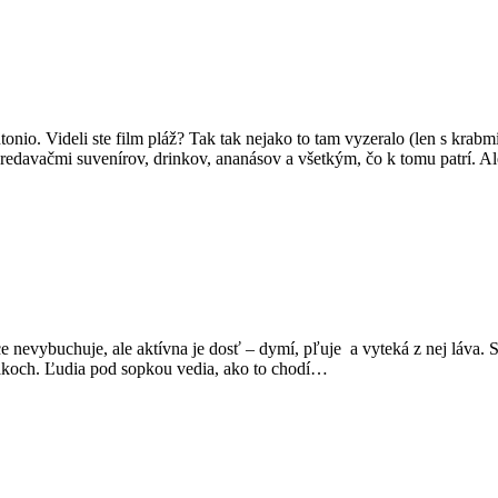
io. Videli ste film pláž? Tak tak nejako to tam vyzeralo (len s krabm
predavačmi suvenírov, drinkov, ananásov a všetkým, čo k tomu patrí. A
 nevybuchuje, ale aktívna je dosť – dymí, pľuje a vyteká z nej láva. Sm
lakoch. Ľudia pod sopkou vedia, ako to chodí…