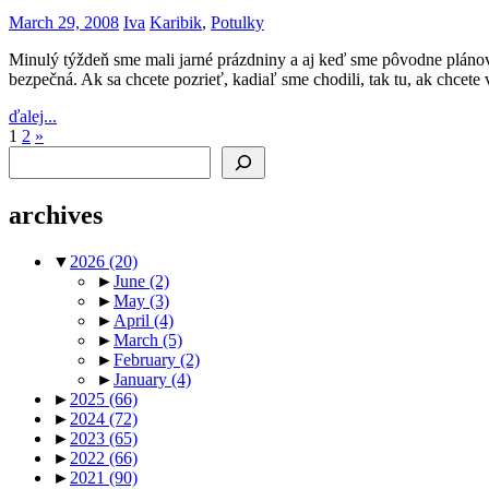
March 29, 2008
Iva
Karibik
,
Potulky
Minulý týždeň sme mali jarné prázdniny a aj keď sme pôvodne plánoval
bezpečná. Ak sa chcete pozrieť, kadiaľ sme chodili, tak tu, ak chcete 
ďalej...
Posts
Next
1
2
»
Search
Posts
pagination
archives
▼
2026
(20)
►
June
(2)
►
May
(3)
►
April
(4)
►
March
(5)
►
February
(2)
►
January
(4)
►
2025
(66)
►
2024
(72)
►
2023
(65)
►
2022
(66)
►
2021
(90)