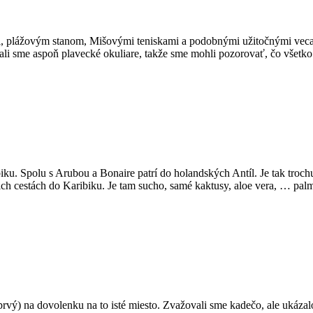
mi, plážovým stanom, Mišovými teniskami a podobnými užitočnými vecami
li sme aspoň plavecké okuliare, takže sme mohli pozorovať, čo všetk
ku. Spolu s Arubou a Bonaire patrí do holandských Antíl. Je tak trochu 
úcich cestách do Karibiku. Je tam sucho, samé kaktusy, aloe vera, … pa
 prvý) na dovolenku na to isté miesto. Zvažovali sme kadečo, ale ukáz