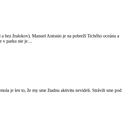
i a bez žralokov). Manuel Antonio je na pobreží Tichého oceánu a
le v parku nie je…
ola je len to, že my sme žiadnu aktivitu nevideli. Strávili sme pod