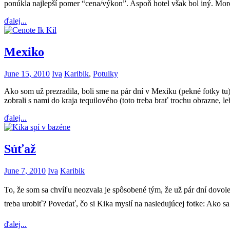
ponúkla najlepší pomer “cena/výkon”. Aspoň hotel však bol iný. More b
ďalej...
Mexiko
June 15, 2010
Iva
Karibik
,
Potulky
Ako som už prezradila, boli sme na pár dní v Mexiku (pekné fotky tu).
zobrali s nami do kraja tequilového (toto treba brať trochu obrazne, 
ďalej...
Súťaž
June 7, 2010
Iva
Karibik
To, že som sa chvíľu neozvala je spôsobené tým, že už pár dní dovole
treba urobiť? Povedať, čo si Kika myslí na nasledujúcej fotke: Ako s
ďalej...