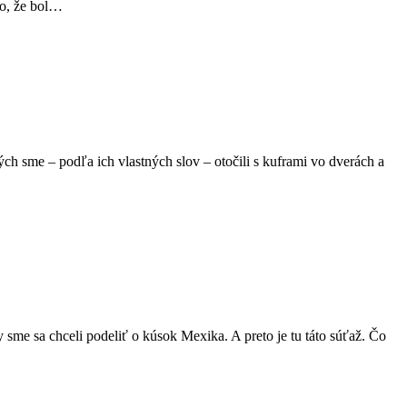
to, že bol…
ých sme – podľa ich vlastných slov – otočili s kuframi vo dverách a
 sme sa chceli podeliť o kúsok Mexika. A preto je tu táto súťaž. Čo