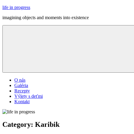
Skip
life in progress
to
imagining objects and moments into existence
content
Menu
O nás
Galéria
Recepty
Výlety s deťmi
Kontakt
Category:
Karibik