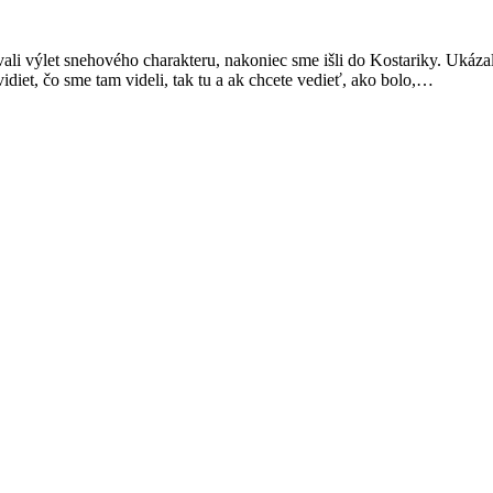
i výlet snehového charakteru, nakoniec sme išli do Kostariky. Ukázalo 
vidiet, čo sme tam videli, tak tu a ak chcete vedieť, ako bolo,…