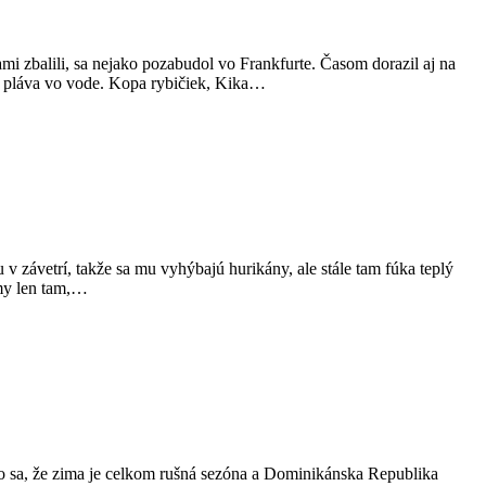
 zbalili, sa nejako pozabudol vo Frankfurte. Časom dorazil aj na
o pláva vo vode. Kopa rybičiek, Kika…
v závetrí, takže sa mu vyhýbajú hurikány, ale stále tam fúka teplý
lmy len tam,…
alo sa, že zima je celkom rušná sezóna a Dominikánska Republika