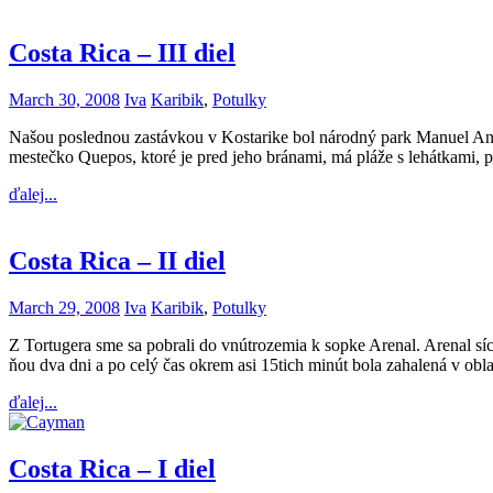
Costa Rica – III diel
March 30, 2008
Iva
Karibik
,
Potulky
Našou poslednou zastávkou v Kostarike bol národný park Manuel Anton
mestečko Quepos, ktoré je pred jeho bránami, má pláže s lehátkami, 
ďalej...
Costa Rica – II diel
March 29, 2008
Iva
Karibik
,
Potulky
Z Tortugera sme sa pobrali do vnútrozemia k sopke Arenal. Arenal síce
ňou dva dni a po celý čas okrem asi 15tich minút bola zahalená v ob
ďalej...
Costa Rica – I diel