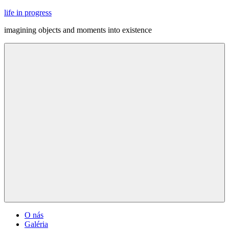
Skip
life in progress
to
imagining objects and moments into existence
content
Menu
O nás
Galéria