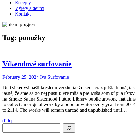
Recepty
Výlety s deťmi
Kontakt
Tag:
ponožky
Víkendové surfovanie
February 25, 2024
Iva
Surfovanie
Deti si kedysi našli kreslenú verziu, takže keď teraz prišla hraná, tak
jasné, že sme sa do nej pustili: Pre mňa a pre Miša som kúpila lístky
na Smoke Sauna Sisterhood Future Library public artwork that aims
to collect an original work by a popular writer every year from 2014
to 2114. The works will remain unread and unpublished until…
ďalej...
Search