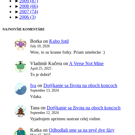
►
2009
(87)
►
2008
(66)
►
2007
(74)
►
2006
(3)
NAJNOVŠIE KOMENTÁRE
Borka
on
Kubo fotil
July 10, 2026
Wow, to su krasne fotky. Priam umelecke :)
Vladimír Kučera
on
A Verse Not Mine
April 25, 2025
To je dobré!
Iva
on
Dotýkanie sa života na oboch koncoch
September 13, 2024
Vdaka.
Tana
on
Dotýkanie sa života na oboch koncoch
September 12, 2024
Vyjadrujem uprimnu sustrast celej rodine.
Katka
on
Odhodlali sme sa na prvé dve fázy
May 15, 2023