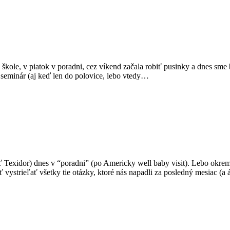
kole, v piatok v poradni, cez víkend začala robiť pusinky a dnes sme b
 seminár (aj keď len do polovice, lebo vtedy…
ť Texidor) dnes v “poradni” (po Americky well baby visit). Lebo okrem
ť vystrieľať všetky tie otázky, ktoré nás napadli za posledný mesiac (