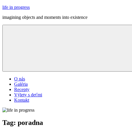
Skip
life in progress
to
imagining objects and moments into existence
content
Menu
O nás
Galéria
Recepty
Výlety s deťmi
Kontakt
Tag:
poradna