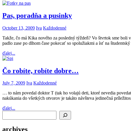
Pas, poradňa a pusinky
October 13, 2009
Iva
Každodenné
Takže, čo má Kika nového za posledný týždeň? Vo štvrtok sme boli v š
padlo zase po dlhom čase pokecať so spolužiakmi a ísť na študentský
ďalej...
Čo robíte, robíte dobre…
July 7, 2009
Iva
Každodenné
… to nám povedal doktor T (tak ho volajú deti, ktoré nevedia poveda
nakúkania do všetkých otvorov je takáto návšteva jedinečná príležitos
ďalej...
Search
archives