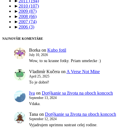
►
2011
(194)
►
2010
(107)
►
2009
(87)
►
2008
(66)
►
2007
(74)
►
2006
(3)
NAJNOVŠIE KOMENTÁRE
Borka
on
Kubo fotil
July 10, 2026
Wow, to su krasne fotky. Priam umelecke :)
Vladimír Kučera
on
A Verse Not Mine
April 25, 2025
To je dobré!
Iva
on
Dotýkanie sa života na oboch koncoch
September 13, 2024
Vdaka.
Tana
on
Dotýkanie sa života na oboch koncoch
September 12, 2024
Vyjadrujem uprimnu sustrast celej rodine.