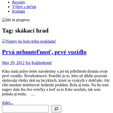
Recepty
Výlety s deťmi
Kontakt
Tag:
skákací hrad
Prvá nehnuteľnosť, prvé vozidlo
May 29, 2012
Iva
Každodenné
Kika mala práve tretie narodeniny a pri tej príležitosti dostala svoje
prvé vozidlo. Štvorkolesové. Potešilo ju to, lebo už dlhšie pozorne
sledovala všetky deti na bicykloch, ktoré sa vyskytli v dohľade. Ale
ešte musíme dotrénovať krútenie pedálmi. Bola aj torta. Na ňu som
najprv dala iba dve sviečky a keď sa to Kike nezdalo, tak som
pridala aj tretiu. …
ďalej...
Search