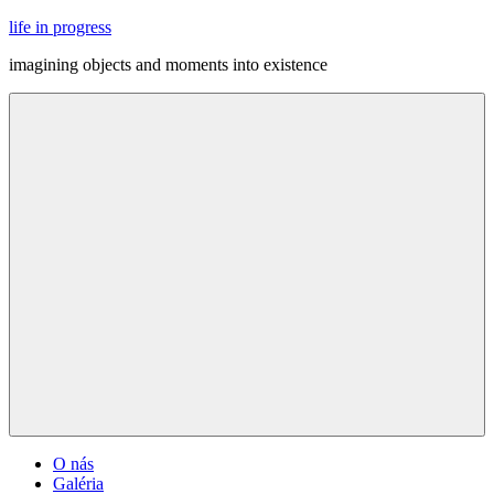
Skip
life in progress
to
imagining objects and moments into existence
content
Menu
O nás
Galéria