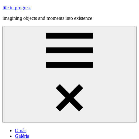
Skip
life in progress
to
imagining objects and moments into existence
content
Menu
O nás
Galéria