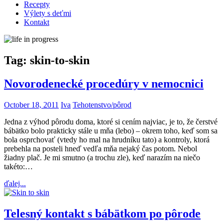
Recepty
Výlety s deťmi
Kontakt
Tag:
skin-to-skin
Novorodenecké procedúry v nemocnici
October 18, 2011
Iva
Tehotenstvo/pôrod
Jedna z výhod pôrodu doma, ktoré si cením najviac, je to, že čerstvé
bábätko bolo prakticky stále u mňa (lebo) – okrem toho, keď som sa
bola osprchovať (vtedy ho mal na hrudníku tato) a kontroly, ktorá
prebehla na posteli hneď vedľa mňa nejaký čas potom. Nebol
žiadny plač. Je mi smutno (a trochu zle), keď narazím na niečo
takéto:…
ďalej...
Telesný kontakt s bábätkom po pôrode