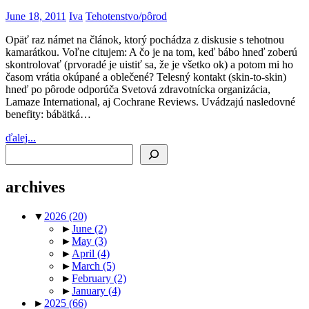
June 18, 2011
Iva
Tehotenstvo/pôrod
Opäť raz námet na článok, ktorý pochádza z diskusie s tehotnou
kamarátkou. Voľne citujem: A čo je na tom, keď bábo hneď zoberú
skontrolovať (prvoradé je uistiť sa, že je všetko ok) a potom mi ho
časom vrátia okúpané a oblečené? Telesný kontakt (skin-to-skin)
hneď po pôrode odporúča Svetová zdravotnícka organizácia,
Lamaze International, aj Cochrane Reviews. Uvádzajú nasledovné
benefity: bábätká…
ďalej...
Search
archives
▼
2026
(20)
►
June
(2)
►
May
(3)
►
April
(4)
►
March
(5)
►
February
(2)
►
January
(4)
►
2025
(66)