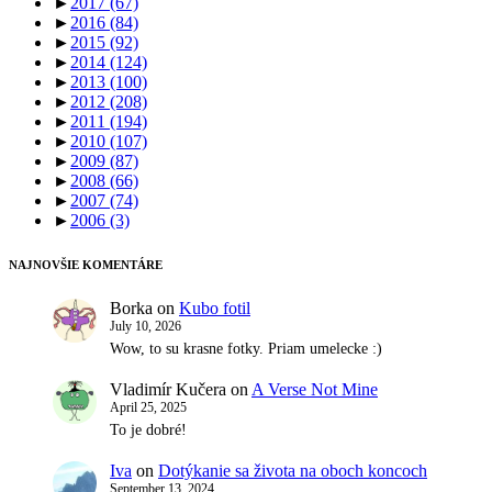
►
2017
(67)
►
2016
(84)
►
2015
(92)
►
2014
(124)
►
2013
(100)
►
2012
(208)
►
2011
(194)
►
2010
(107)
►
2009
(87)
►
2008
(66)
►
2007
(74)
►
2006
(3)
NAJNOVŠIE KOMENTÁRE
Borka
on
Kubo fotil
July 10, 2026
Wow, to su krasne fotky. Priam umelecke :)
Vladimír Kučera
on
A Verse Not Mine
April 25, 2025
To je dobré!
Iva
on
Dotýkanie sa života na oboch koncoch
September 13, 2024