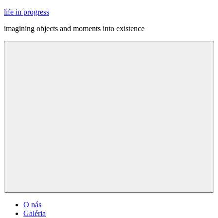
Skip
life in progress
to
imagining objects and moments into existence
content
Menu
O nás
Galéria