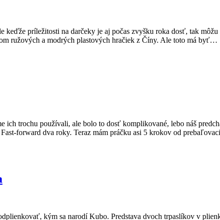
e keďže príležitosti na darčeky je aj počas zvyšku roka dosť, tak môžu
šikom ružových a modrých plastových hračiek z Číny. Ale toto má byť…
e ich trochu používali, ale bolo to dosť komplikované, lebo náš predch
a. Fast-forward dva roky. Teraz mám práčku asi 5 krokov od prebaľov
a
odplienkovať, kým sa narodí Kubo. Predstava dvoch trpaslíkov v plien