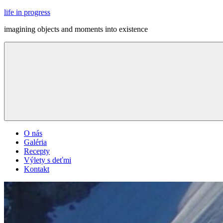
Skip
life in progress
to
imagining objects and moments into existence
content
Menu
O nás
Galéria
Recepty
Výlety s deťmi
Kontakt