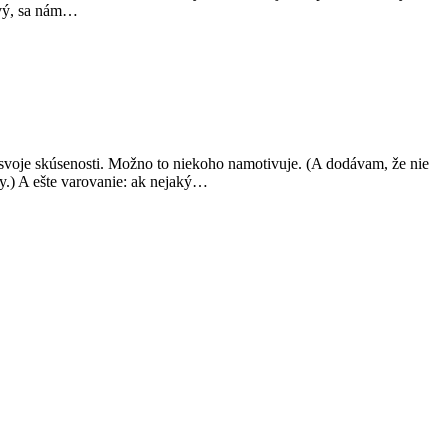
stvý, sa nám…
 svoje skúsenosti. Možno to niekoho namotivuje. (A dodávam, že nie
y.) A ešte varovanie: ak nejaký…