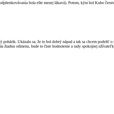
tava odplienkovávania bola ešte menej lákavá). Potom, kým bol Kubo čer
ý pohárik. Ukázalo sa, že to bol dobrý nápad a tak sa chcem podeliť o
la žiadnu odmenu, bude to čiste hodnotenie a rady spokojnej užívateľk