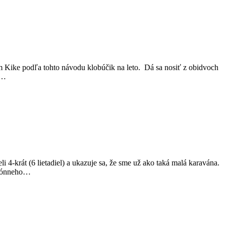
om Kike podľa tohto návodu klobúčik na leto. Dá sa nosiť z obidvoch
y…
i 4-krát (6 lietadiel) a ukazuje sa, že sme už ako taká malá karavána.
lefónneho…