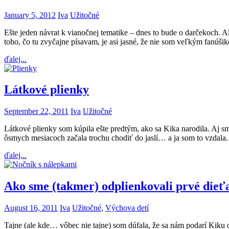
January 5, 2012
Iva
Užitočné
Ešte jeden návrat k vianočnej tematike – dnes to bude o darčekoch. Al
toho, čo tu zvyčajne písavam, je asi jasné, že nie som veľkým fanú
ďalej...
Látkové plienky
September 22, 2011
Iva
Užitočné
Látkové plienky som kúpila ešte predtým, ako sa Kika narodila. Aj sm
ôsmych mesiacoch začala trochu chodiť do jaslí… a ja som to vzdal
ďalej...
Ako sme (takmer) odplienkovali prvé dieť
August 16, 2011
Iva
Užitočné
,
Výchova detí
Tajne (ale kde… vôbec nie tajne) som dúfala, že sa nám podarí Kiku 