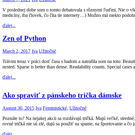
V poslednej dobe som o tomto debatovala s rôznymi ľuďmi. Nie o všet
medicíny, iba človek, čo číta tie internety…) Možno má niekto pod
ďalej...
Zen of Python
March 2, 2017
Iva
Užitočné
Trávim teraz v práci dosť času s hadom a natrafila som na toto: Beautifu
nested. Sparse is better than dense. Readability counts. Special cases 
ďalej...
Ako spraviť z pánskeho trička dámske
August 30, 2015
Iva
Feministické
,
Užitočné
Poznáte to? Na nejakej akcii sa rozdávajú tričká. Majú veľké, stredné,
rovné tričká nie sú zlé, dajú sa použiť na spanie, na športovanie a čo
ďalej...