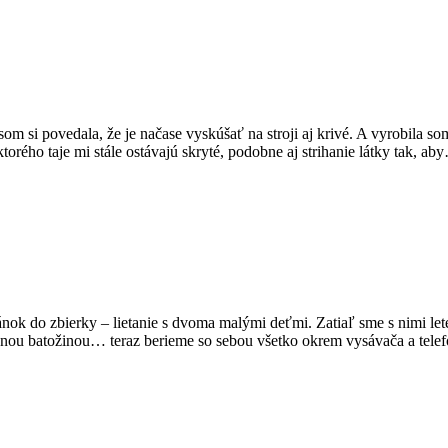
om si povedala, že je načase vyskúšať na stroji aj krivé. A vyrobila s
torého taje mi stále ostávajú skryté, podobne aj strihanie látky tak, ab
nok do zbierky – lietanie s dvoma malými deťmi. Zatiaľ sme s nimi letel
íručnou batožinou… teraz berieme so sebou všetko okrem vysávača a te