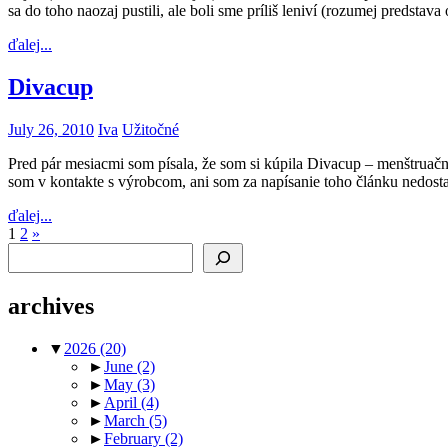
sa do toho naozaj pustili, ale boli sme príliš leniví (rozumej preds
ďalej...
Divacup
July 26, 2010
Iva
Užitočné
Pred pár mesiacmi som písala, že som si kúpila Divacup – menštruačn
som v kontakte s výrobcom, ani som za napísanie toho článku nedosta
ďalej...
Posts
Next
1
2
»
Search
Posts
pagination
archives
▼
2026
(20)
►
June
(2)
►
May
(3)
►
April
(4)
►
March
(5)
►
February
(2)