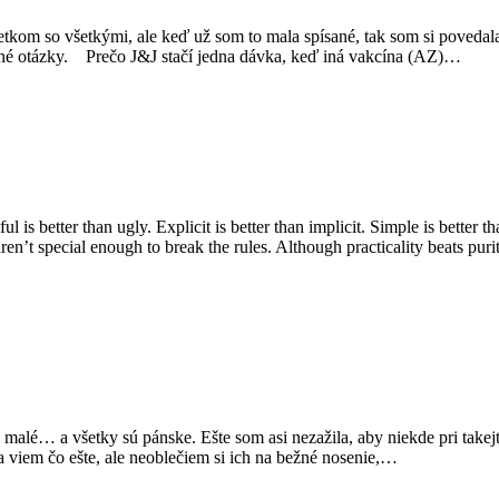
kom so všetkými, ale keď už som to mala spísané, tak som si povedala
obné otázky. Prečo J&J stačí jedna dávka, keď iná vakcína (AZ)…
l is better than ugly. Explicit is better than implicit. Simple is better 
aren’t special enough to break the rules. Although practicality beats pur
 malé… a všetky sú pánske. Ešte som asi nezažila, aby niekde pri takejto
 ja viem čo ešte, ale neoblečiem si ich na bežné nosenie,…