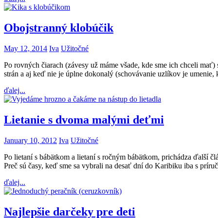
Obojstranný klobúčik
May 12, 2014
Iva
Užitočné
Po rovných čiarach (závesy už máme všade, kde sme ich chceli mať) s
strán a aj keď nie je úplne dokonalý (schovávanie uzlíkov je umenie, k
ďalej...
Lietanie s dvoma malými deťmi
January 10, 2012
Iva
Užitočné
Po lietaní s bábätkom a lietaní s ročným bábätkom, prichádza ďalší člá
Preč sú časy, keď sme sa vybrali na desať dní do Karibiku iba s pr
ďalej...
Najlepšie darčeky pre deti