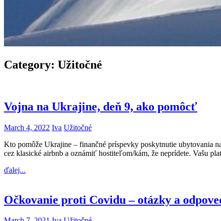
Category:
Užitočné
Vojna na Ukrajine, deň 9, ako pomôcť
March 4, 2022
Iva
Užitočné
Kto pomôže Ukrajine – finančné príspevky poskytnutie ubytovania na 
cez klasické airbnb a oznámiť hostiteľom/kám, že neprídete. Vašu pla
ďalej...
Očkovanie proti Covidu – otázky a odpove
March 7, 2021
Iva
Užitočné