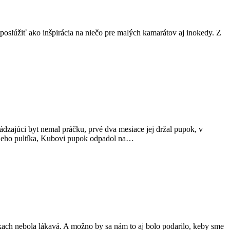
 poslúžiť ako inšpirácia na niečo pre malých kamarátov aj inokedy. Z
ádzajúci byt nemal práčku, prvé dva mesiace jej držal pupok, v
acieho pultíka, Kubovi pupok odpadol na…
kach nebola lákavá. A možno by sa nám to aj bolo podarilo, keby sme