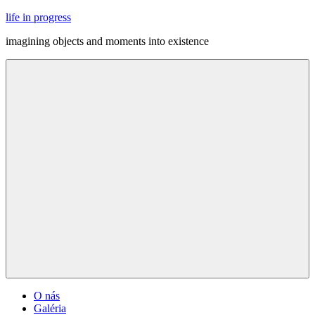
Skip
life in progress
to
imagining objects and moments into existence
content
Menu
O nás
Galéria