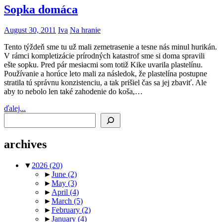
Sopka domáca
August 30, 2011
Iva
Na hranie
Tento týždeň sme tu už mali zemetrasenie a tesne nás minul hurikán.
V rámci kompletizácie prírodných katastrof sme si doma spravili
ešte sopku. Pred pár mesiacmi som totiž Kike uvarila plastelínu.
Používanie a horúce leto mali za následok, že plastelína postupne
stratila tú správnu konzistenciu, a tak prišiel čas sa jej zbaviť. Ale
aby to nebolo len také zahodenie do koša,…
ďalej...
Search
archives
▼
2026
(20)
►
June
(2)
►
May
(3)
►
April
(4)
►
March
(5)
►
February
(2)
►
January
(4)