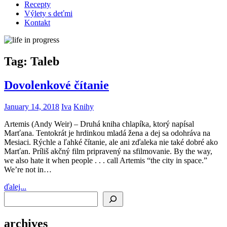
Recepty
Výlety s deťmi
Kontakt
Tag:
Taleb
Dovolenkové čítanie
January 14, 2018
Iva
Knihy
Artemis (Andy Weir) – Druhá kniha chlapíka, ktorý napísal
Marťana. Tentokrát je hrdinkou mladá žena a dej sa odohráva na
Mesiaci. Rýchle a ľahké čítanie, ale ani zďaleka nie také dobré ako
Marťan. Príliš akčný film pripravený na sfilmovanie. By the way,
we also hate it when people . . . call Artemis “the city in space.”
We’re not in…
ďalej...
Search
archives