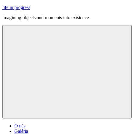
Skip
life in progress
to
imagining objects and moments into existence
content
Menu
O nás
Galéria