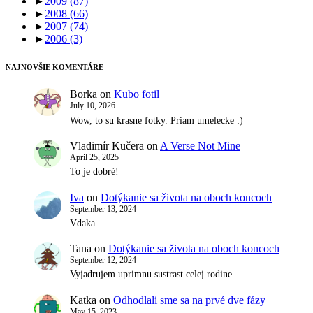
►
2009
(87)
►
2008
(66)
►
2007
(74)
►
2006
(3)
NAJNOVŠIE KOMENTÁRE
Borka
on
Kubo fotil
July 10, 2026
Wow, to su krasne fotky. Priam umelecke :)
Vladimír Kučera
on
A Verse Not Mine
April 25, 2025
To je dobré!
Iva
on
Dotýkanie sa života na oboch koncoch
September 13, 2024
Vdaka.
Tana
on
Dotýkanie sa života na oboch koncoch
September 12, 2024
Vyjadrujem uprimnu sustrast celej rodine.
Katka
on
Odhodlali sme sa na prvé dve fázy
May 15, 2023