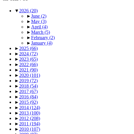
▼
2026
(20)
►
June
(2)
►
May
(3)
►
April
(4)
►
March
(5)
►
February
(2)
►
January
(4)
►
2025
(66)
►
2024
(72)
►
2023
(65)
►
2022
(66)
►
2021
(90)
►
2020
(101)
►
2019
(72)
►
2018
(54)
►
2017
(67)
►
2016
(84)
►
2015
(92)
►
2014
(124)
►
2013
(100)
►
2012
(208)
►
2011
(194)
►
2010
(107)